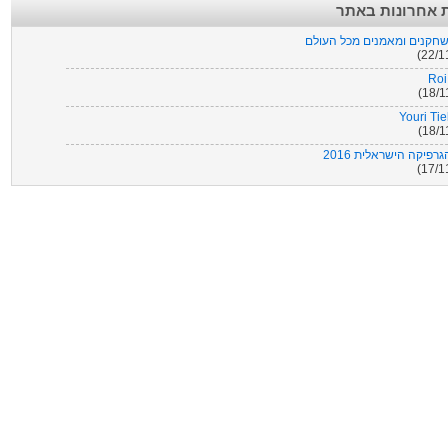
 אחרונות באתר
Alon 
שחקנים ומאמנים מכל העולם
Zhang 
Roi
15
Youri Ti
Adebayo Ak
16
רפיקה הישראלית 2016
Br
יקה הישראלית 2016 להורדה
James Ward-
רות + ליגות נמוכות (04.02.16
Seamus C
David & 
Lee Seu
27
ילת סמלים של
Yann-Erik De
04
Juan David V
Mohamed Elyou
FM Editor Li
Etzaz 
FM 2
Ørjan