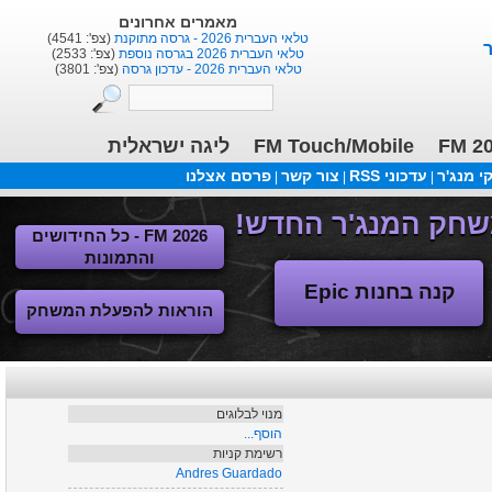
בלוגים אחרונים
הנוסע בזמן
(צפ': 2038)
טוטנהאם הוטספר :כי מנור יותר וינר ...
(צפ': 4400)
ורדר ברמן -מחזירים את גרמניה לירוקה
(צפ': 4016)
ליגה ישראלית
FM Touch/Mobile
FM 2
 מנג'ר
עדכוני RSS
צור קשר
פרסם אצלנו
|
|
|
FM 2026 - כל החידושים
והתמונות
קנה בחנות Epic
הוראות להפעלת המשחק
מנוי לבלוגים
הוסף...
רשימת קניות
Andres Guardado