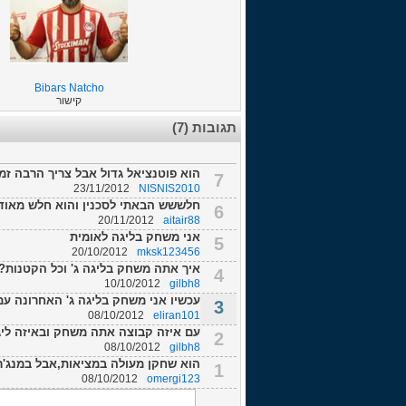
Bibars Natcho
קישור
תגובות (7)
הוא פוטנציאל גדול אבל צריך הרבה זמ
7
23/11/2012
NISNIS2010
חלששש הבאתי לסכנין והוא חלש מאוד לא
6
20/11/2012
aitair88
אני משחק בליגה לאומית
5
20/10/2012
mksk123456
איך אתה משחק בליגה ג' וכל הקטנות?
4
10/10/2012
gilbh8
עכשיו אני משחק בליגה ג' האחרונה עם
3
08/10/2012
eliran101
עם איזה קבוצה אתה משחק ובאיזה לי
2
08/10/2012
gilbh8
הוא שחקן מעולה במציאות,אבל במנג'ר ל
1
08/10/2012
omergi123