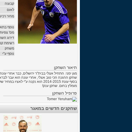
קבוצה
לאום
מחיר רכיש
נוסף בתאר
מס' צפיות
דירוג השח
רשימת קני
משחק
נוסף ע"י
תיאור השחקן
מגן ימני. התחיל אצלי בבית"ר ירושלים, כבר אחרי עונ
שחקן ההגנה הכי טוב אצלי, אחרי עונה הוא עבר לברא
בסוף עונת 2014-2015 הוא נקנה ע"י לאציו במחיר של 7.75M.
מומלץ בחום. שחקן ענק!
פרופיל השחקן
שחקנים חדשים במאגר