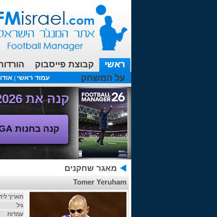
ראשי
קבוצת פייסבוק
הורדות
על המשחק
עמוד ראשי
אודו
|
עכשיו בפורומים:
מנג'ר 2010 - טבלת הליגה
(08/04/2018 00:27 ע"י srul666 )
קנה את Football Manager 2026 - משחק המנג'ר החדש!
קנה בחנות SEGA
מאגר שחקנים
Tomer Yeruham
תאריך ליד
גיל
עמדות