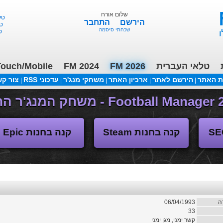
שלום אורח
טלאי 
הירשם
התחבר
טלא
שכחתי סיסמה
טל
טלאי העברית
FM 2026
FM 2024
ouch/Mobile
ת האתר
הירשם לאתר
ארכיון האתר
משחקי מנג'ר
עדכוני RSS
צור ק
|
|
|
|
|
משחקי העבר
קנה בחנות Steam
קנה בחנות Epic
ה
06/04/1993
33
קשר ימני, מגן ימני