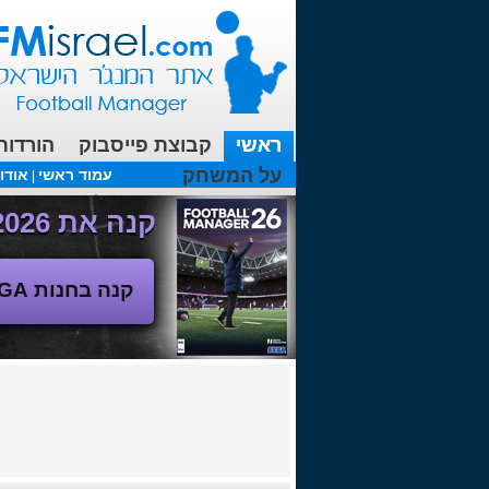
ראשי
קבוצת פייסבוק
הורדות
על המשחק
עמוד ראשי
אודו
|
עכשיו בפורומים:
FM19- איך יוצאים לחופשה עם המאמן ?
קנה את Football Manager 2026 - משחק המנג'ר החדש!
קנה בחנות SEGA