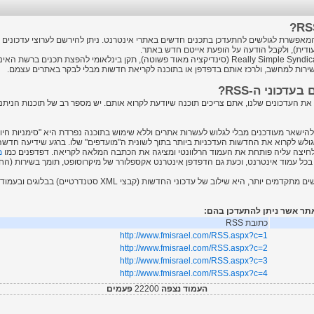
יה המאפשרת לגולשים להתעדכן בתכנים חדשים באתרי אינטרנט. ניתן להירשם לערוצי עדכונים
יעודית), ולקבל הודעה על הופעת אייטם חדש באתר.
ראשי תיבות של Really Simple Syndication (סינדיקציה מאוד פשוטה), תקן בינלאומי להפצת
ירות למחשב, ולרכז אותם בדפדפן או בתוכנה לקריאת חדשות מבלי לבקר באתרים עצמם.
דכוני ה-RSS?
את העדכונים שלנו, אתם צריכים תוכנה שיודעת לקרוא אותם. יש מספר רב של תוכנות הניתנות
לש לקרוא את החדשות העדכניות ביותר בתוך לשונית ה"מועדפים" שלו. ברגע שידיעה חדש
חיצה עליה פותחת את העמוד הרלוונטי ומציגה את הכתבה המלאה לקריאה. דפדפנים כמו
מ
תר, היא שילוב של עדכוני החדשות (קבצי XML סטנדרטיים) בבלוגים ובעמודי בית אישיים כגון
תר אשר ניתן להתעדכן בהם:
כתובת RSS
http://www.fmisrael.com/RSS.aspx?c=1
http://www.fmisrael.com/RSS.aspx?c=2
http://www.fmisrael.com/RSS.aspx?c=3
http://www.fmisrael.com/RSS.aspx?c=4
העמוד נצפה
22200
פעמים