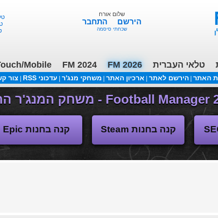
שלום אורח
טלאי 
הירשם
התחבר
טלא
שכחתי סיסמה
טל
טלאי העברית
FM 2026
FM 2024
ouch/Mobile
ת האתר
הירשם לאתר
ארכיון האתר
משחקי מנג'ר
עדכוני RSS
צור ק
|
|
|
|
|
(04/11/2018 17:30 ע"י daniellit )
פורום דיבורים
קנה בחנות Steam
קנה בחנות Epic