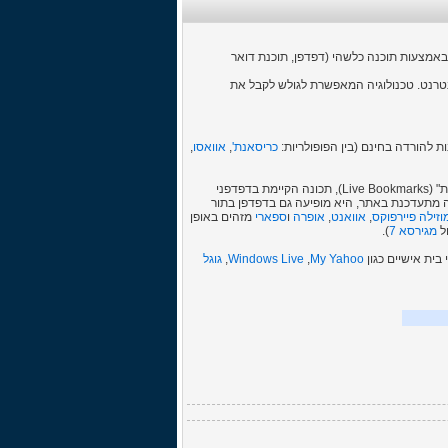
 באמצעות תוכנה כלשהי (דפדפן, תוכנת דואר
 תכנים ברשת האינטרנט. טכנולוגיה המאפשרת לגולש לקבל את
 להורדה בחינם (בין הפופולריות:
כריסאנת'
,
אוואסו
,
השיטה הנוחה ביותר להישאר מעודכנים מבלי לגלוש לעשרות אתרים וללא שימוש בתוכנה נפרדת היא "סימניות חיות" (Live Bookmarks), תכונה הקיימת בדפדפני
ה מתעדכנת באתר, היא מופיעה גם בדפדפן בתור
וזילה פיירפוקס
,
אוואנט
,
אופרה
ו
ספארי
מזהים באופן
מגירסא 7
).
My Yahoo
,
Windows Live
,
גוגל