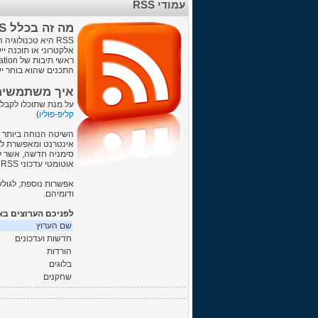
עמודי RSS
מה זה בכלל RSS?
RSS היא טכנולוג
אלקטרוני או תוכנה י
התכנים שהוא בוחר יש
איך משתמשים בע
על מנת שתוכלו לקבל 
קליפ-פוליו
)
אינטרנט ומאפשרת לגו
סימניה חדשה, אשר ל
אוטומטי עדכוני RSS בכל עמוד אינטרנט, וכעת גם הדפדפן אינטרנט אקספלורר של מיקרוסופט, תומך בשירות (החל
אפשרות נוספת, לגולשים מתקדמים יו
ודומיהם.
לפניכם הערוצים בא
שם הערוץ
חדשות ועדכונים
הורדות
בלוגים
שחקנים