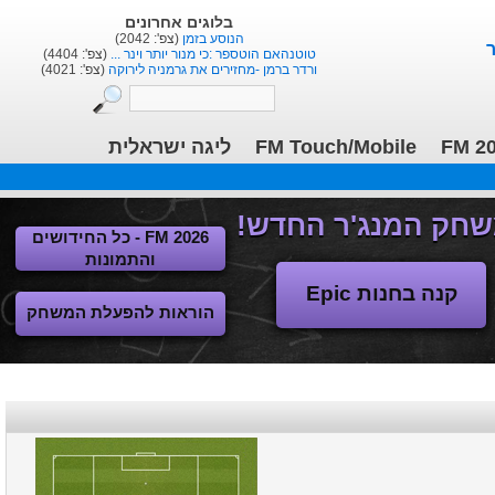
בלוגים אחרונים
הנוסע בזמן
(צפ': 2042)
טוטנהאם הוטספר :כי מנור יותר וינר ...
(צפ': 4404)
ורדר ברמן -מחזירים את גרמניה לירוקה
(צפ': 4021)
ליגה ישראלית
FM Touch/Mobile
FM 2
FM 2026 - כל החידושים
והתמונות
קנה בחנות Epic
הוראות להפעלת המשחק