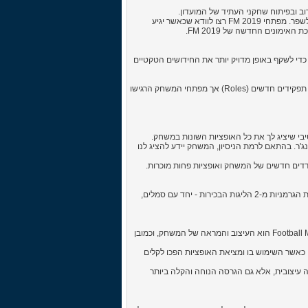
וב ובפיתוח שחקני העתיד של המועדון.
תחום האימונים היה תמיד אחד הנושאים הבולטים ביותר שביקשו מעריצי המשחק לשפר. מפתחי FM 2019 רצו לוודא שכאשר יגיע
ימונים החדשה של FM 2019.
הוראות טקטיקה חדשות, מערכת הטקטיקה של FM 2019 שודרגה כדי לשקף באופן מדויק יותר את החידושים הטקטיים
תחום הטקטיקה זכה בשנים האחרונות לכל כך הרבה חידושים ותוספות, במיוחד של תפקידים חדשים (Roles) אך מפתחי המשחק הרגישו
 שלנו במשחק המנג'ר. בהתאם לרמת הניסיון, המשחק יידע להציג לנו
צדדים חדשים של המשחק ואופציות פחות מוכרות.
בפעם הראשונה בסדרת Football Manager, גרסת 2019 כוללת את כל 36 הקבוצות הגרמניות מ-2 הליגות הבכירות - יחד עם סמלים,
השינוי הראשון והבולט ביותר בו תבחינו כאשר תפעילו לראשונה את Football Manager 2019 הוא העיצוב והמראה של המשחק, וכמובן
 כאשר השימוש בו ומציאת האופציות הפכו לקלים
 המשחק מבחינה עיצובית, אלא גם הגרסה הנוחה והקלה ביותר