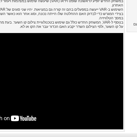
במשחק החדש יופיע לראשונה שופט וידאו (VAR) שיעש
האחרון.
בצידי המגרש כדי לבדוק האם ההחלטה שלו הייתה נכונה, וסוג אחר הוא כאשר הש
במסך הטלוויזיה.
בנוסף ל-VAR, המשחק החדש כולל גם שימוש בטכנולוגיית צילום קו השער. ב
O ומעלה עם
על קו השער, ולפי הצילום השדר יקבע האם הכדור עבר את הקו או לא.