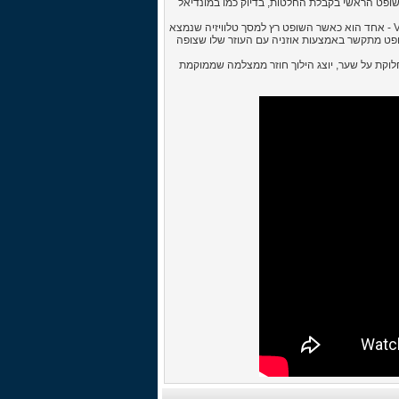
ה שימוש במצלמות ויעזור לשופט הראשי בקבלת החלטות, בדיוק כמו במונדיאל
השימוש ב-VAR ייעשה במפעלים בהם זה קורה גם במציאות. יהיו שני סוגים של VAR - אחד הוא כאשר השופט רץ למסך טלוויזיה שנמצא
ופט מתקשר באמצעות אוזניה עם העוזר שלו שצופה
עת מחלוקת על שער, יוצג הילוך חוזר ממצלמה שממוקמת