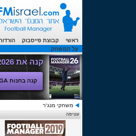
ראשי
קבוצת פייסבוק
הורדות
על המשחק
עכשיו בפורומים:
מנג'ר 2010 - טבלת הליגה
(08/04/2018 00:27 ע"י srul666 )
קנה את Football Manager 2026 - משחק המנג'ר החדש!
קנה בחנות SEGA
משחקי מנג'ר
עטיפה