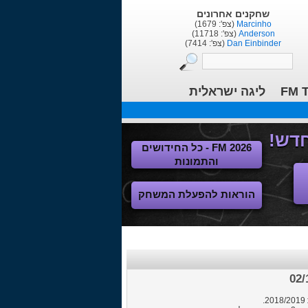
שחקנים אחרונים
Marcinho
(צפ': 1679)
Anderson
(צפ': 11718)
Dan Einbinder
(צפ': 7414)
FM T
ליגה ישראלית
FM 2026 - כל החידושים
והתמונות
הוראות להפעלת המשחק
02/