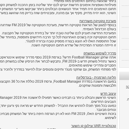
ביותר שנעשה בתחום האימונים מאז ומתמיד.
פעילויות ואופציות אימונים חדשות יעניקו לכם יותר שליטה בזמן ההכנה למשחק הקר
השינוי, הוא יהיה מדויק, מקיף אך גם מהנה, ומבטיחים שזה בדיוק מה שהושג במערכת הא
מערכת טקטיקה משודרגת
בנוסף למגוון של 
בעולם הכדורגל האמיתי.
המערכת החדשה תעניק לכם שליטה טובה יותר על בחירת הטקטיקה של הקבוצה.
שכל התוספות האלו לא הוצגו בצורה מספיק טובה וברורה למנג'ר.
זו הייתה המטרה המרכזית של שדרוג תחום הטקטיקה השנה.
מדריך לשימוש במשחק
אתה שחקן Football Manager חדש? בגרסת 2019 נוסף מדריך שימוש אינטראקטיבי שיציג לך את כל האופציות השונות במשחק.
כאשר נתחיל משחק חדש ב-FM 2019, נתבקש לבחור את הניסיון
הסברים ומדריכי שימוש מתאימים.
לפי מפתחי המשחק, גם שחקני מנג'ר ותיקים ומנוסים יוכלו להיעזר במדריך ולהכיר 
הליגה הגרמנית - בונדסליגה
תלבושות ותמונות שחקנים.
או Windows 8 או Windows 10 (גרסת 32
עיצוב חדש
הצבעים החדשים.
כמעט בכל מסך תוכלו להרגיש את ההבדל - למשחק החדש יש מראה נקי ורענן יותר,
ונוחים מבעבר.
בזכות השינויים האלו, FM 2019 הוא לא רק הגרסה היפה ביותר של
לשימוש.
טכנולוגיית VAR וצילום קו השער