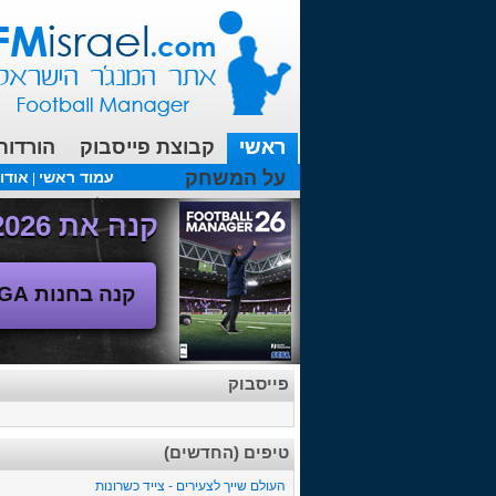
ראשי
קבוצת פייסבוק
הורדות
על המשחק
עמוד ראשי
אודו
|
עכשיו בפורומים:
FM19- איך יוצאים לחופשה עם המאמן ?
קנה את Football Manager 2026 - משחק המנג'ר החדש!
קנה בחנות SEGA
פייסבוק
טיפים (החדשים)
העולם שייך לצעירים - צייד כשרונות