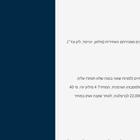
ממכירתם העתידית (מילאן, יונייטד, ליון וכד׳).
ם (למרות שאני בטוח שלא תוותרו עליו).
בעונה ה-4 עם אנז'ר הצרפתית, מאסקיו הצעיר, שהגיע בעבור 100,000$, חוזר ע"י וולפסבורג הגרמנית. המחיר? 4 מיליון יורו. פי 40
ארסן ונגר מומחה בשיטה הזו, כך הוא מכר את תיירי הנרי במחיר מופקע של 22,000,000$ לברצלונה, לאחר שקנה אותו במחיר