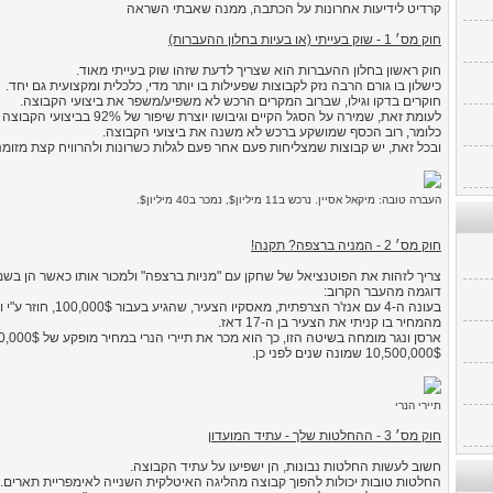
קרדיט לידיעות אחרונות על הכתבה, ממנה שאבתי השראה
חוק מס׳ 1 - שוק בעייתי (או בעיות בחלון ההעברות)
חוק ראשון בחלון ההעברות הוא שצריך לדעת שזהו שוק בעייתי מאוד.
כישלון בו גורם הרבה נזק לקבוצות שפעילות בו יותר מדי, כלכלית ומקצועית גם יחד.
חוקרים בדקו וגילו, שברוב המקרים הרכש לא משפיע/משפר את ביצועי הקבוצה.
לעומת זאת, שמירה על הסגל הקיים וגיבושו יוצרת שיפור של 92% בביצועי הקבוצה
כלומר, רוב הכסף שמושקע ברכש לא משנה את ביצועי הקבוצה.
ובכל זאת, יש קבוצות שמצליחות פעם אחר פעם לגלות כשרונות ולהרוויח קצת מזומנים 
העברה טובה: מיקאל אסיין. נרכש ב11 מיליון$, נמכר ב40 מיליון$.
חוק מס׳ 2 - המניה ברצפה? תקנה!
צריך לזהות את הפוטנציאל של שחקן עם "מניות ברצפה" ולמכור אותו כאשר הן בשמיי
דוגמה מהעבר הקרוב:
מהמחיר בו קניתי את הצעיר בן ה-17 דאז.
10,500,000$ שמונה שנים לפני כן.
תיירי הנרי
חוק מס׳ 3 - ההחלטות שלך - עתיד המועדון
חשוב לעשות החלטות נבונות, הן ישפיעו על עתיד הקבוצה.
החלטות טובות יכולות להפוך קבוצה מהליגה האיטלקית השנייה לאימפריית תארים.