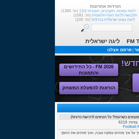
הורדות אחרונות
1
(הו': 1380)
תלבושת לליגת העל+הלאומית
(הו': 1091)
ליגות נשים ישראלית בכדורגל
(הו': 105)
FM T
ליגה ישראלית
שר
פרסם אצלנו
|
FM 2026 - כל החידושים
והתמונות
הוראות להפעלת המשחק
מוצאים כשרונות? כל הטיפים לרכישת כדורגלן
 צפיות:
6219
Football
 על איך מזהים עסקה טובה, ואיך מזהים את ההפך.