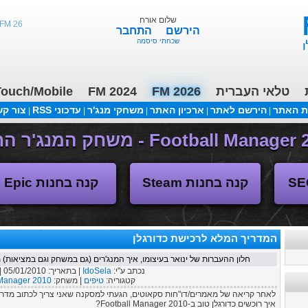
שלום אורח
FM 26 - ליגות נמוכות, תקציבים, העברות 3/2
הירשם
התחבר
שכחתי סיסמה
טלאי העברית
FM 2026
FM 2024
ouch/Mobile
ת האתר
הירשם לאתר
ארכיון האתר
משחקי מנג'ר
עדכוני RSS
צור ק
|
|
|
|
|
(04/11/2018 17:30 ע"י daniellit )
פורום דיבורים
קנה בחנות Steam
קנה בחנות Epic
המדריך המלא לרכישת כדורגלן
חלון ההעברות של ינואר בעיצומו, איך המנג'רים (גם במשחק וגם במציאות) 
נכתב ע"י:
IdoSela
| בתאריך:
05/01/2010
|
קטגוריה:
טיפים
| משחק:
 Manager 2010
לאחר קריאה של מאמרים/דו"חות סקאוטים, הגעתי למסקנה שאני צריך לכתוב מדריך
איך רוכשים כדורגלן טוב ב-Football Manager 2010?