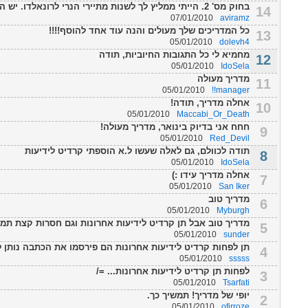
בחוק מס' 2. הייתי ממליץ לך לשנות מתיירי הנרי לרונאלדו. יש הבדל עצום קנו אותו...
14
07/01/2010
aviramz
כל המדריכים שלך מעולים והנה עוד אחד להוסף!!!!
13
05/01/2010
dolevh4
מחמיא לי כל התגובות החיוביות, תודה
12
05/01/2010
IdoSela
מדריך מעולה
11
05/01/2010
manager!!
אחלה מדריך, תודה!
10
05/01/2010
Maccabi_Or_Death
חחח אני בדיוק בינואר, מדריך מעולה!
9
05/01/2010
Red_Devil
תודה לכוולם, גם לאלה שעשו ל.א הוספתי קרדיט לידיעות
8
05/01/2010
IdoSela
אחלה מדריך עידו :)
7
05/01/2010
San Iker
מדריך טוב
6
05/01/2010
Myburgh
מדריך טוב אבל תן קרדיט לידיעות אחרונות וגם חסרות קצת תמונ
5
05/01/2010
sunder
תן לפחות קרדיט לידיעות אחרונות הם פירסמו את הכתבה נותן 
4
05/01/2010
sssss
לפחות תן קרדיט לידיעות אחרונות... =/
3
05/01/2010
Tsarfati
יופי של מדריך! תמשיך כך.
2
05/01/2010
ofirroze