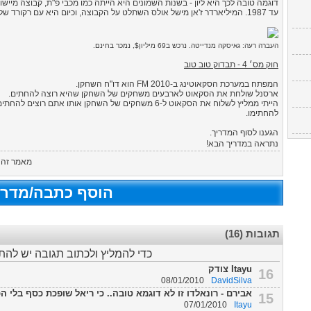
דוגמה טובה לכך היא ליון - בשנות השמונים היא הייתה כמו מכבי פ"ת, קבוצה מיישו
עד 1987. המיליארדר ז'אן מישל אולס השתלט על הקבוצה, וכיום היא עם רקורד של שבע אליפויות וסכום כסף נכבד בבנק.
העברה רעה: גאיסקה מנדייטה. נרכש ב69 מיליון$, נמכר בחינם.
חוק מס׳ 4 - תבדוק טוב טוב
המפתח במערכת הסקאוטינג ב-FM 2010 הוא דו"ח השחקן.
ארסנל שולחת את הסקאוט לארבעים משחקים של השחקן שהיא רוצה להחתים.
הייתי ממליץ לשלוח את הסקאוט ל-6 משחקים של השחקן אותו 
להחתימו.
הגענו לסוף המדריך.
נתראה במדריך הבא!
מאמר זה 
הוסף כתבה/מדרי
תגובות (16)
כדי להמליץ ולכתוב תגובה יש לה
Itayu צודק
16
08/01/2010
DavidSilva
אבירם - רונאלדו זו לא דוגמא טובה.. כי ריאל שופכת כסף בלי הכ
15
07/01/2010
Itayu