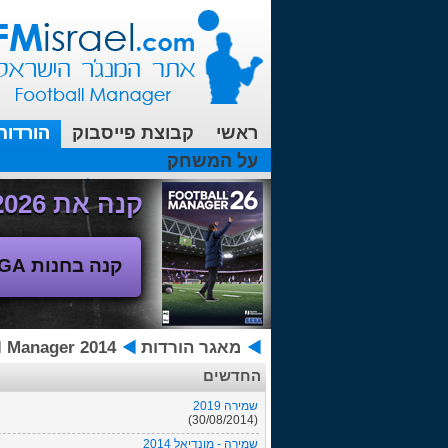
ראשי
קבוצת פייסבוק
הורדות
על המשחק
עכשיו בפורומים:
FM19- איך יוצאים לחופשה עם המאמן ?
קנה את Football Manager 2026 - משחק המנג'ר החדש!
קנה בחנות SEGA
מאגר הורדות
otball Manager 2014
החדשים
שמירה 2019
(30/08/2014)
שמירה - מונדיאל 2014