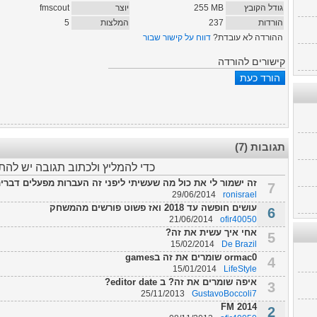
גודל הקובץ
MB
255
יוצר
fmscout
הורדות
237
המלצות
5
ההורדה לא עובדת?
דווח על קישור שבור
קישורים להורדה
תגובות (7)
כדי להמליץ ולכתוב תגובה יש לה
זה ישמור לי את כול מה שעשיתי ליפני זה העברות מפעלים דברי
7
29/06/2014
ronisrael
עושים חופשה עד 2018 ואז פשוט פורשים מהמשחק
6
21/06/2014
ofir40050
אחי איך עשית את זה?
5
15/02/2014
De Brazil
ormac0 שומרים את זה בgames
4
15/01/2014
LifeStyle
איפה שומרים את זה? ב editor date?
3
25/11/2013
GustavoBoccoli7
FM 2014
2