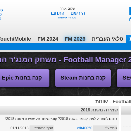
שלום אורח
הירשם
התחבר
טוט
שכחתי סיסמה
ורד
טלאי העברית
FM 2026
FM 2024
ouch/Mobile
(04/11/2018 17:30 ע"י daniellit )
פורום דיבורים
קנה בחנות Steam
קנה בחנות Epic
Fo - שונות
שמירה משנת 2018
רוצים להתחיל לאמן קבוצה בשנת 2018? קובץ מיוחד של שמירה משנת 2018!
נוסף ע"י
ofir40050
נוסף בתאריך
01/11/2013