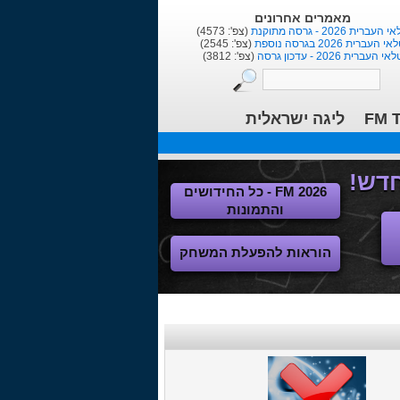
בלוגים אחרונים
הנוסע בזמן
(צפ': 2045)
נהאם הוטספר :כי מנור יותר וינר ...
(צפ': 4409)
ר ברמן -מחזירים את גרמניה לירוקה
(צפ': 4025)
FM T
ליגה ישראלית
FM 2026 - כל החידושים
והתמונות
הוראות להפעלת המשחק