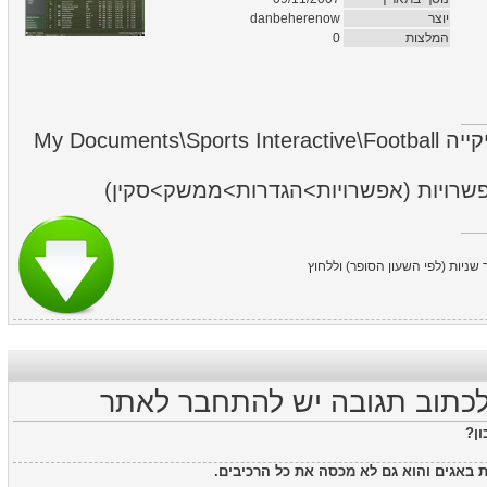
danbeherenow
יוצר
0
המלצות
לחלץ את תיקיית הסקין לתיקייה My Documents\Sports Interactive\Football
אפשרויות (אפשרויות>הגדרות>ממשק>סקין
כדי להוריד יש ללחוץ Free User,  השעון הסופר) וללחוץ
לכתוב תגובה יש להתחבר לאתר
כון