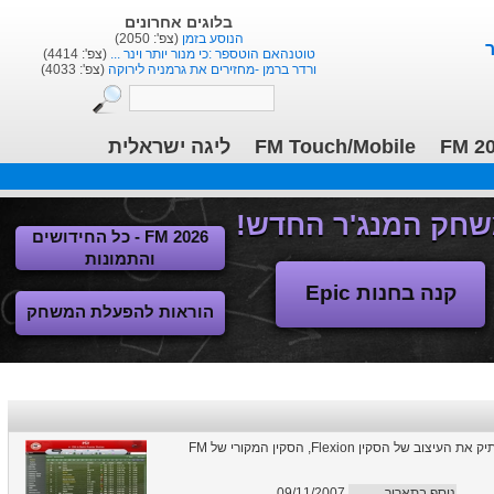
בלוגים אחרונים
הנוסע בזמן
(צפ': 2050)
טוטנהאם הוטספר :כי מנור יותר וינר ...
(צפ': 4414)
ורדר ברמן -מחזירים את גרמניה לירוקה
(צפ': 4033)
ליגה ישראלית
FM Touch/Mobile
FM 2
FM 2026 - כל החידושים
והתמונות
קנה בחנות Epic
הוראות להפעלת המשחק
סקין עם עיצוב מיוחד ל-FM 2008 בניסיון להעתיק את העיצוב של הסקין Flexion, הסקין המקורי של FM
09/11/2007
נוסף בתאריך