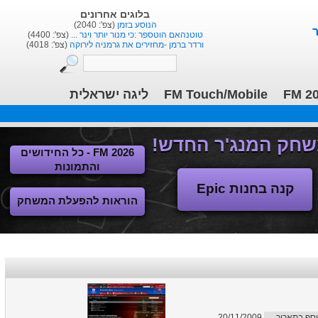
בלוגים אחרונים
הנוסע בזמן
(צפ': 2040)
טוטנהאם הוטספר :כי מנור יותר וינר ...
(צפ': 4400)
ורדר ברמן -מחזירים את גרמניה לירוקה
(צפ': 4018)
ליגה ישראלית
FM Touch/Mobile
FM 2
FM 2026 - כל החידושים
והתמונות
קנה בחנות Epic
הוראות להפעלת המשחק
20/11/2009
וסף בתאריך