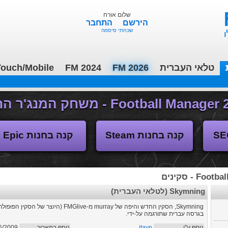
שלום אורח
הירשם
התחבר
שכחתי סיסמה
טלאי העברית
FM 2026
FM 2024
ouch/Mobile
(04/11/2018 17:30 ע"י daniellit )
פורום דיבורים
קנה בחנות Steam
קנה בחנות Epic
F - סקינים
Skymning (לטלאי העברית)
בגרסה עברית שתורגמה על-ידי.
נוסף ע"י
itayn
נוסף בתאריך
6/2009