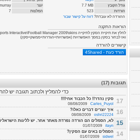
גודל הקובץ
MB
7.7
יוצר
murray
הורדות
523
המלצות
7
ההורדה לא עובדת?
דווח על קישור שבור
הוראות התקנה
לחלץ את תיקיית הסקין לתיקייה My Documents\Sports Interactive\Football Manager 2009\skins
ואז לבחור בסקין במסך האפשרויות (אפשרויות>הגדרות>ממשק>סקין)
קישורים להורדה
תגובות (17)
כדי להמליץ ולכתוב תגובה יש לה
סקין נהדר!! כל הכבוד אחי!!!!
17
08/08/2009
Carles_Puyol
איך יוצרים דברים כאלו?
16
08/08/2009
oshri22224
לא, הסמלים הם הורדה נפרדת מאתר אחר. יש לליגות הישראליות 
15
01/07/2009
itayn
הסמלים באים עם הסקין?
14
01/07/2009
sidwel