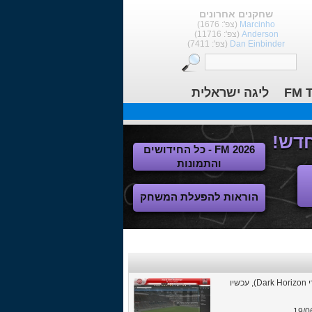
שחקנים אחרונים
Marcinho
(צפ': 1676)
Anderson
(צפ': 11716)
Dan Einbinder
(צפ': 7411)
FM T
ליגה ישראלית
FM 2026 - כל החידושים
והתמונות
הוראות להפעלת המשחק
Skymning, הסקין החדש והיפה של murray מ-FMGlive (היוצר של הסקין הפופולרי Dark Horizon), עכשיו
19/0