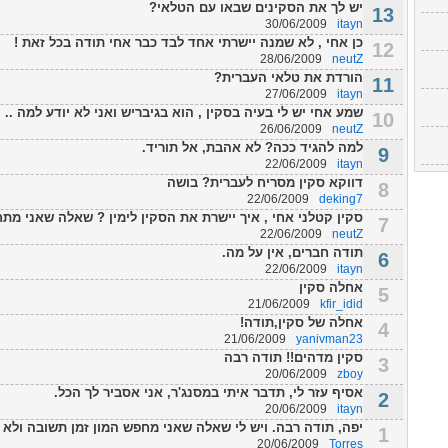
יש לך את הסקינים שבאו עם הטלאי?
13
30/06/2009
itayn
כן אחי , לא שמנה יישרתי אחד לבד כבר אחי תודה בכל זאת !
12
28/06/2009
neutZ
הורדת את טלאי העברית?
11
27/06/2009
itayn
שמע אחי יש לי בעיה בסקין , הוא בגיבריש ואני לא יודע למה .. 
10
26/06/2009
neutZ
למה להגיד ככה? לא אהבת, אל תוריד.
9
22/06/2009
itayn
דווקא סקין מסריח לעברית? בושה
8
22/06/2009
deking7
סקין קטלני אחי , איך יישרת את הסקין לימין ? שאלה שאני מתח
7
22/06/2009
neutZ
תודה חברים, אין על מה.
6
22/06/2009
itayn
אחלה סקין
5
21/06/2009
kfir_idid
אחלה של סקין,תודה!
4
21/06/2009
yanivman23
סקין מדהים!! תודה רבה
3
20/06/2009
zboy
אסיף עזר לי, תדבר איתי במסנג'ר, אני אסביר לך הכל.
2
20/06/2009
itayn
יפה, תודה רבה. ויש לי שאלה שאני מחפש המון זמן תשובה ולא מ
1
20/06/2009
Torres