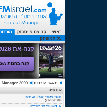
ראשי
קבוצת פייסבוק
הורדות
על המשחק
עכשיו בפורומים:
FM19- איך יוצאים לחופשה עם המאמן ?
קנה את Football Manager 2026 - משחק המנג'ר החדש!
קנה בחנות SEGA
מאגר הורדות
ootball Manager 2009
החדשים
Steklo משופר (לטלאי העברית)
(22/08/2009)
Twist FM (לטלאי העברית)