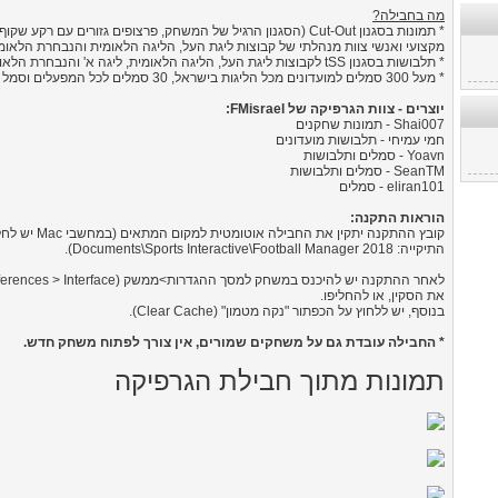
מה בחבילה?
* תמונות בסגנון Cut-Out (הסגנון הרגיל של המשחק, פרצופים גזורים עם רק
מקצועי ואנשי צוות מנהלתי של קבוצות ליגת העל, הליגה הלאומית והנבחרת הלאומ
* תלבושות בסגנון tSS לקבוצות ליגת העל, הליגה הלאומית, ליגה א' והנבחרת הלאומית.
* מעל 300 סמלים למועדונים מכל הליגות בישראל, 30 סמלים לכל המפעלים וסמל ההתאחדות.
יוצרים - צוות הגרפיקה של FMisrael:
Shai007 - תמונות שחקנים
חמי עמיחי - תלבושות מועדונים
Yoavn - סמלים ותלבושות
SeanTM - סמלים ותלבושות
eliran101 - סמלים
הוראות התקנה:
קובץ ההתקנה יתקין את 
התיקייה: Documents\Sports Interactive\Football Manager 2018).
את הסקין, או להחליפו.
בנוסף, יש ללחוץ על הכפתור "נקה מטמון" (Clear Cache).
* החבילה עובדת גם על משחקים שמורים, אין צורך לפתוח משחק חדש.
תמונות מתוך חבילת הגרפיקה