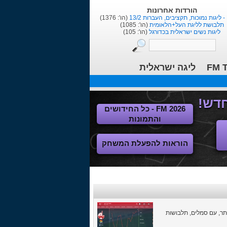
הורדות אחרונות
1
(הו': 1376)
תלבושת לליגת העל+הלאומית
(הו': 1085)
ליגות נשים ישראלית בכדורגל
(הו': 105)
FM T
ליגה ישראלית
FM 2026 - כל החידושים
והתמונות
הוראות להפעלת המשחק
כם לישראלית ואמיתית יותר, עם סמלים, תלבושות