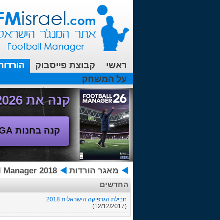
ראשי
קבוצת פייסבוק
הורדות
על המשחק
עכשיו בפורומים:
מנג'ר 2010 - טבלת הליגה
(08/04/2018 00:27 ע"י srul666 )
קנה את Football Manager 2026 - משחק המנג'ר החדש!
קנה בחנות SEGA
מאגר הורדות
ootball Manager 2018
החדשים
חבילת הגרפיקה הישראלית 2018
(12/12/2017)