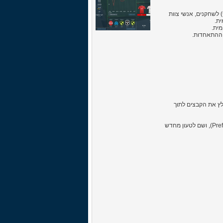
ע שקוף) לשחקנים, אנשי צוות
ית.
החבילה אוטומטית למקום המתאים (במחשבי Mac יש לחלץ את הקבצים לתוך
לאחר ההתקנה יש להיכנס במשחק למסך ההגדרות>ממשק (Preferences > Interface), ושם לטעון מחדש