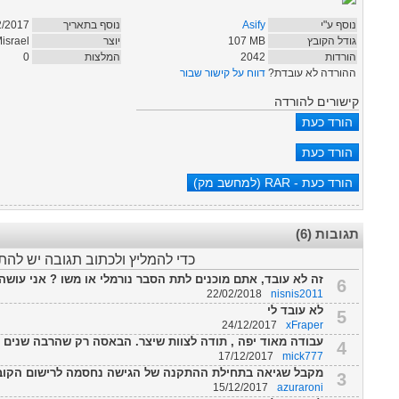
נוסף ע"י
Asify
נוסף בתאריך
2/2017
גודל הקובץ
MB
107
יוצר
israel
הורדות
2042
המלצות
0
ההורדה לא עובדת?
דווח על קישור שבור
קישורים להורדה
תגובות (6)
כדי להמליץ ולכתוב תגובה יש לה
זה לא עובד, אתם מוכנים לתת הסבר נורמלי או משו ? אני עושה ב
6
22/02/2018
nisnis2011
לא עובד לי
5
24/12/2017
xFraper
עבודה מאוד יפה , תודה לצוות שיצר. הבאסה רק שהרבה שנים ש
4
17/12/2017
mick777
מקבל שגיאה בתחילת ההתקנה של הגישה נחסמה לרישום הקוב
3
15/12/2017
azuraroni