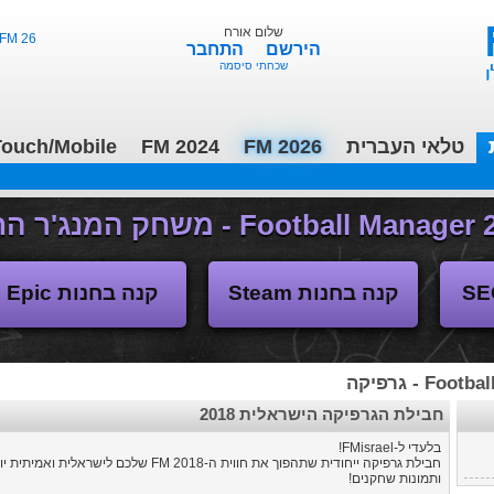
שלום אורח
FM 26 - ליגות נמוכות, תקציבים, העברות 3/2
הירשם
התחבר
שכחתי סיסמה
טלאי העברית
FM 2026
FM 2024
ouch/Mobile
משחקי העבר
קנה בחנות Steam
קנה בחנות Epic
F - גרפיקה
חבילת הגרפיקה הישראלית 2018
בלעדי ל-FMisrael!
חבילת גרפיקה ייחודית שתהפוך את חווית ה-FM 2018 של
ותמונות שחקנים!