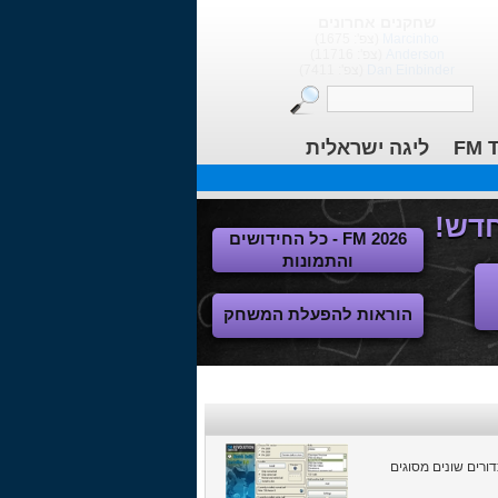
שחקנים אחרונים
Marcinho
(צפ': 1675)
Anderson
(צפ': 11716)
Dan Einbinder
(צפ': 7411)
FM T
ליגה ישראלית
FM 2026 - כל החידושים
והתמונות
הוראות להפעלת המשחק
 תוכנה פשוטה זו תוכלו לבחור כדור שיופיע במשחק, מבין מאגר של 130 כדורים שונים מסוגים