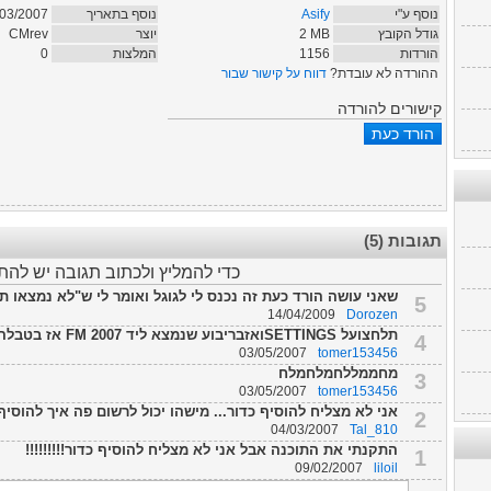
נוסף ע"י
Asify
נוסף בתאריך
/03/2007
גודל הקובץ
MB
2
יוצר
CMrev
הורדות
1156
המלצות
0
ההורדה לא עובדת?
דווח על קישור שבור
קישורים להורדה
תגובות (5)
כדי להמליץ ולכתוב תגובה יש לה
שאני עושה הורד כעת זה נכנס לי לגוגל ואומר לי ש"לא נמצאו ת
5
14/04/2009
Dorozen
תלחצועל SETTINGSואזבריבוע שנמצא ליד FM 2007 אז בטבלה השמאלית תיכנסו לתיקיה...
4
03/05/2007
tomer153456
מחממללחמלחמלח
3
03/05/2007
tomer153456
אני לא מצליח להוסיף כדור... מישהו יכול לרשום פה איך להוסיף
2
04/03/2007
Tal_810
התקנתי את התוכנה אבל אני לא מצליח להוסיף כדור!!!!!!!!!
1
09/02/2007
liloil