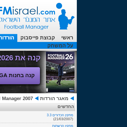
ראשי
קבוצת פייסבוק
הורדות
על המשחק
עכשיו בפורומים:
FM19- איך יוצאים לחופשה עם המאמן ?
קנה את Football Manager 2026 - משחק המנג'ר החדש!
קנה בחנות SEGA
מאגר הורדות
ootball Manager 2007
החדשים
מתקין הכדורים 3.3
(21/03/2007)
מתקין הרשתות