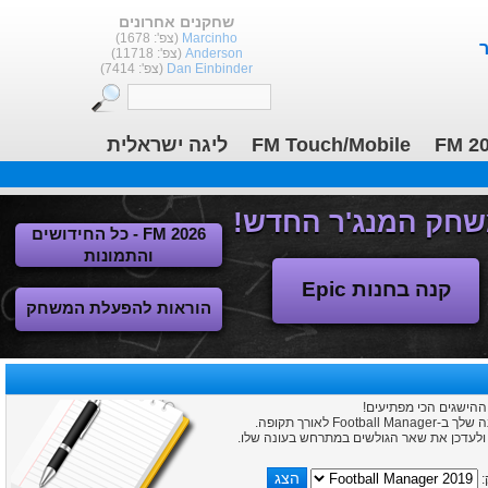
שחקנים אחרונים
Marcinho
(צפ': 1678)
Anderson
(צפ': 11718)
Dan Einbinder
(צפ': 7414)
FM 2
FM Touch/Mobile
ליגה ישראלית
FM 2026 - כל החידושים
והתמונות
קנה בחנות Epic
הוראות להפעלת המשחק
 ההישגים הכי מפתיעים!
לאורך תקופה.
: