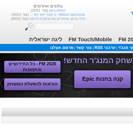
בלוגים אחרונים
הנוסע בזמן
(צפ': 2051)
טוטנהאם הוטספר :כי מנור יותר וינר ...
(צפ': 4414)
ורדר ברמן -מחזירים את גרמניה לירוקה
(צפ': 4033)
ליגה ישראלית
FM Touch/Mobile
FM 2
 מנג'ר
עדכוני RSS
צור קשר
פרסם אצלנו
|
|
|
FM 2026 - כל החידושים
והתמונות
קנה בחנות Epic
הוראות להפעלת המשחק