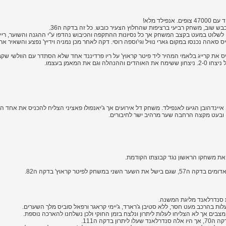
לד מלא!
 שוב, משחק רביעי ברציפות שהחלוץ הצעיר כובש. כל זה בדקה ה36.
לשלוט במעט בקצב המשחק אך כל נסיונות ההתקפה והכיבוש נהדפו ע"י ההגנה והשוער, ריינ
ראון ולואיס סאהה נכנסו במקום גארי נוויל וגי'וספה רוסי. דקה לאחר מכן נמניה וידיץ' נפצע והש
ס את קרייג בלאמי המהיר ליד פיטר קראוץ' על ריו פרדיננד אחד שלא הסתדר עם הוולשי שקבע -0
 איינדהובן הגיעו לאנפילד. משחק דל אירועים אך ג'יאנפולו פאציני הצליח להכניס את אחד ה
 את משחקו הראשון נגד קבוצתו הקודמת.
שחק לפיטר קראוץ' בדקה ה82.
ת סנדרלאנד מליגת המשנה.
ת בהרכב מעט חסר, ללא סטיבן ג'רארד, ג'יימי קראגר ורפאל סוביס מלך השערים.
צבים אך לא הצליחו לעלות ליתרון ונלצח בזמן החוקי ולכן נשלחנו להארכה נוספת.
בדקה ה111.