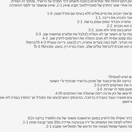
עק להם להיות יותר אחראיים בהגנה ולשחק דרך המרכז על ג'רארד, ומהלך זה הצליח.
ץ' הכניע את מייק פוליט ללא בעיות עם פנדל מצוין. 1-0
והכניע את ריינה. 1-1
א הכניס. 2-2
ון בעט מהר ולא אכזב. 3-2
ות על קו השער אך לא הצליח לבלבל את קלארק שהשווה שוב. 3-3
ו קפטן אמיתי לא אכזב והעלה את האדומים ליתרון שוב. 4-3
, לקח כמה צעדים אחורה, רץ לבעוט, וריינה עוצר!!! 4-3 לליברפול!
 מכניס ליברפול עולים שלב. ואנדן בורה רץ, בועט, ומכניס!!! 5-3!
ש הגיע לאנפילד.
הדף ע"י השוער.
שו של ג'ון ארנה ריסה שהעלה את האדומים ל4-0.
 פאציני נעצר בעבירה ברחבה, בורובסקי ניגש לבעוט את הפנדל אך החמיץ בצורה לא אופיי
דור ואפילו עלו ליתרון בפעם הראשונה משער של גרג הלפורד בדקה ה61.
 את המשחק על ידיו ובבעיטה אדירה מ30 מטר קבעה שיווין 1-1.