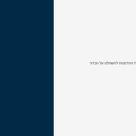
תנו לאנדי ג'וןנסון את ההדמנות להשתלט על הכדור