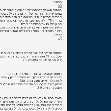
תמונה:
במחזור השמיני מנצ'סטר יונייטד הגיעה לאנפילד יחד עם 47000 צופים. אנפי
במשחק העונה הראשון של האדומים, רפאל סוביס כבש
ליברפול נלחצה קצת לאחור ונתנה לשדים האדומים 
בדקה ה75 חילוף כפול אצל היונייטד. ווס ב
מכיוון שסיימו את מכסת החילופים.
מאמן האדומים, תומר בורשטיין עם חילוף גאוני הכני
בדקה ה90 ווין רוני הספיק לקבל את האדום וליברפול ניצחו 2-0. ניצחון ששימח את האוהדים וההנהלה וגם את המאמן בעצמו.
תמונה:
במחזור הרביעי של שלב הבתים בצ'מפיונס ליג פ.ס.ו
קיבל כדור 45 מטר משער היריבה, עבר שני שחקנים ובעט מקצה הרחבה שער מרהיב ישר לחיבורים.
זו הייתה גם תוצאת המשחק 1-0.
במחזור התשיעי, אירחו האדומים את ווסטאהם.
ג'יבריל סיסה שנמכר לקבוצה הלונדינית בקיץ שיחק
לרוע מזלו הוא גם נפצע בדקה ה25.
שרמן קארדנס בבעיטה חופשית העלה את היתרון לאדומים בדקה ה57, שגם בישל את השער השני במ
תוצאת המשחק 2-0.
בשלב הבא של גביע הליגה קיבלו ליברפול לארח א
משחק שנראה קל על הנייר גרם למאמן האדומים לעלו
ליברפול בכל זאת שלטו במשחק והגיעו להרבה יותר מ
סטיבן ג'רארד ורפאל סוביס נכנסו כמחליפים כבר בדקה ה70, אך היו אלה סנדרלאנד שעלו ליתרון 