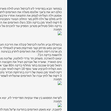
במחזור הבא בפרימייר ליג ליברפול הגיע לוילה פאר
כולם ראו את צ'אבי אלונסו מעלה את האדומים ליתרו
אסטון וילה הצליחו לצמק את התוצאה אחריו עירבוביה ברחבה ור
לרוע מזלם של וילה ללוק מור החלוץ הצעיר והמבטיח שלהם הורחק בדקה ה27 ונראה ש
6 דקות לאחר מכן בדקה ה33 ניצלו האדומים את היתרון המספרי ורפאלח סוביס העלה את היתרון ל3-1.
בדקה ה54 סטיליאן פטרוב הספיק עוד להכניס גול עצמי ולחתום את תוצאת המשחק 4-1.
תמונה:
בהגרלת גביע הליגה ליברפול קיבלה את היריבה העיר
אברטון נסעו מרחק קצר מגידוןסין פארק לאנפילד ו
ולהשוות בדקה ה71.
יצאנו להארכה. משחק חד צדדי לחלוטין, שליטה מו
טים הווארד, שוערה של אברטון הציל את הקבוצה ה
רפאל סוביס שנכנס בתור מחליף בדקה ה80 שבר את השיווין כאשר העלה את היתרון לאדומים בדקה ה100.
הוא הצליח להבקיע שער נוסף 18 דקות לאחר מכן ונראה שהכל סגור.
דקה לאחר מכן טעות של ריינה בהרחקת הכדור נתנה לקיקין
3 דקות של לחץ עברו על האדומים שהצליחו לשמור על היתרון. בסיום 3-2.
תמונה:
לקראת המפגש בין שתי ענקיות הפריימייר ליג, יצא 
תמונה:
לתגובה, יצא מאמן האדומים בהודעה ש"על מנת לק