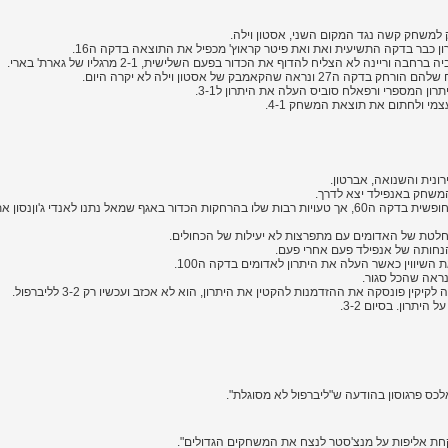
ק למשחק קשה נגד המקום השני, אסטון וילה.
ן כבר בדקה התשיעית ואת ואת פיטר קראוץ' מכפיל את התוצאה בדקה ה16.
יינה לא הצליח להדוף את הכדור בפעם השלישית, 2-1 מרגליו של גארת' בארי.
הקאמבק של אסטון וילה לא יקרה היום.
ונית והשנואה, אברטון.
המשחק באנפילד יצא לדרך.
ג'ון ארנה ריסה העלה את האדומים ליתרון בבעיטה חופשית בדקה ה60, אך טעויות רבות שלו בהרחקות הכדור באגף שמאל נ
חלטת של האדומים עם מתפרצות לא יעילות של הכחולים.
נחותה של אנפילד פעם אחרי פעם.
 פונסקה את ההזדמנות להקטין את היתרון, הוא לא אכזב ועכשיו רק 3-2 לליברפול.
אלכס פרגוסון בהודעה ש"ליברפול לא מסוגלת".
חת אליפות על מנצ'סטר לנצח את המשחקים הגדולים".