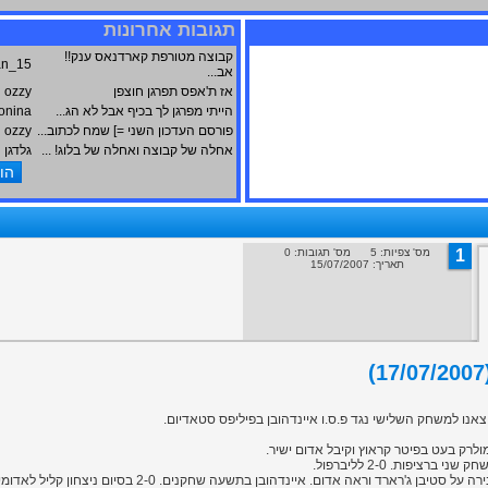
תגובות אחרונות
קבוצה מטורפת קארדנאס ענק!!
an_15
אב...
אז ת'אפס תפרגן חוצפן
ozzy
הייתי מפרגן לך בכיף אבל לא הג...
onina
פורסם העדכון השני =] שמח לכתוב...
ozzy
אחלה של קבוצה ואחלה של בלוג! ...
גלדגן
1
מס' צפיות: 5 מס' תגובות: 0
תאריך: 15/07/2007
יצאנו למשחק השלישי נגד פ.ס.ו איינדהובן בפיליפס סטאדיום.