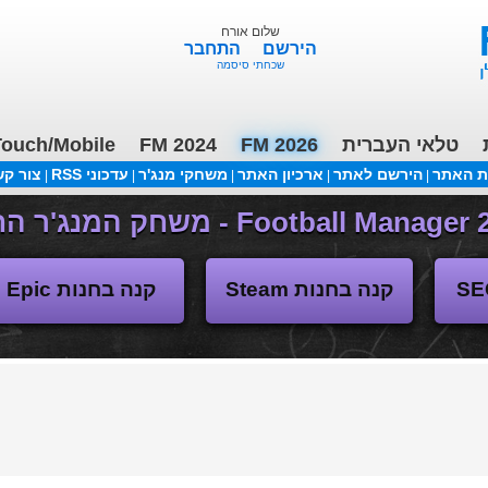
שלום אורח
הירשם
התחבר
שכחתי סיסמה
טלאי העברית
FM 2026
FM 2024
ouch/Mobile
ת האתר
הירשם לאתר
ארכיון האתר
משחקי מנג'ר
עדכוני RSS
צור ק
|
|
|
|
|
משחקי העבר
קנה בחנות Steam
קנה בחנות Epic