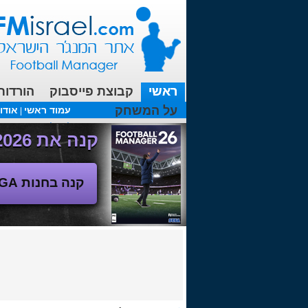
ראשי
קבוצת פייסבוק
הורדות
על המשחק
עמוד ראשי
אודו
|
עכשיו בפורומים:
מנג'ר 2010 - טבלת הליגה
(08/04/2018 00:27 ע"י srul666 )
קנה את Football Manager 2026 - משחק המנג'ר החדש!
קנה בחנות SEGA