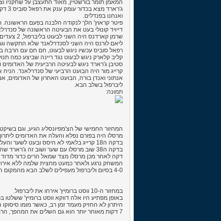
המאמן תומר בורשטיין, מאוד התעצבן על שחקניו וצ
ג'רארד מצא בכדור עומק ענק את רפאל סוביס 3 דקות אחרי שער היתרון של סאנדרלאנד וקבע שיווין 1-1, שיווין שנשמר עד לסוף ההארכה.
ואנחנו בפנדלים.
פיטר קראוץ' הלך לנקודה הלבנה בפעם הראשונה. וקראו
דייויד קונולי בעט את הבעיטה הראשונה של סנדרלאנד 
שרמן קארדנס היה השני לבעוט בליברפול, 2 צעדים אחורה והכדור עמוק עמוק ברשת. 2-1
ליאם לורנס היה השני לסנדרלאנד שלא התקשה וגם הו
רפאל סוביס עכשיו ניגש לבעוט, חם חם עם הרבה ביטח
קליב קלארק ניגש לבעוט נגד ריינה שביצע כמה תנוע
סטיבן ג'רארד ניגש לבעיטה הרביעית של האדומים וכמ
קרייג מור היה הבועט הרביעי של סנדרלאנד. הניח את הכדור
אנתוני ואנדן בורה, הבועט האחרון של האדומים, אם הוא
ליברפול בשלב הבא.
תמונה:
המחזור החמישי של הצ'מפיונסליג הגיע, וגם בשיקט
מרסלו היה בפורם נפלא והעלה את האדומים ליתרון בדקה ה8 מריבאונד של סטיבן ג'רארד שנ
בדקה ה18 קרייג בלאמי לא היסס ובעט לשער והעלה את האדומים ליתרון 2-0.
בדקה ה38 שוב מרסלו עם שער ושוב זה ג'רארד שהפעם מסר לו ישירות. 3-0.
דקה לאחר מכן מרסלו מצד שמאל הרים כדור מדוד לרא
המשחק נרגע ולאחר כמעט מחצית שלמה ללא אירועים
4-0 בסיום וליברפול מעפילים לשלב הבא מהמקום הראשון.
במחזור ה-10 ווסט ברומיץ' אירחו את ליברפול.
באופן מפתיע היו אלה דווקא ווסט ברומיץ' ששלטו בכ
היתרון לא החזיק מעמד זמן רב, כאשר מומו סיסוקו החליט לקחת
7 דקות מאוחר יותר הוא גם השלים את המהפך, הרמה מאגף שמאל מצאה את הראש של המאליאני שקבע 2-1.