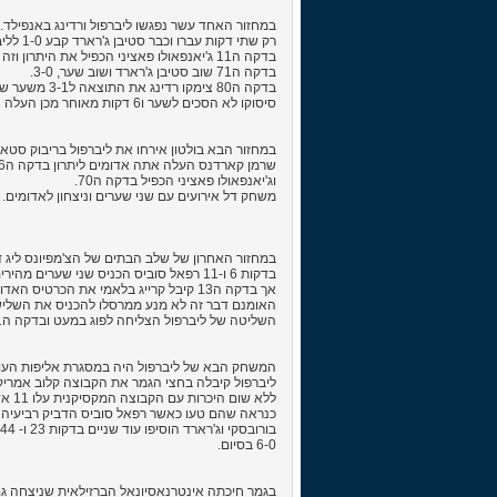
במחזור האחד עשר נפגשו ליברפול ורדינג באנפילד.
רק שתי דקות עברו וכבר סטיבן ג'רארד קבע 1-0 לליברפול.
בדקה ה11 ג'יאנפאולו פאציני הכפיל את היתרון וזה כבר 2-0 לליברפול.
בדקה ה71 שוב סטיבן ג'רארד ושוב שער, 3-0.
בדקה ה80 צימקו רדינג את התוצאה ל3-1 משער של לירוי ליטה.
סיסוקו לא הסכים לשער ו6 דקות מאוחר מכן העלה את האדומים ל4-1. תוצאת הסיום.
במחזור הבא בולטון אירחו את ליברפול בריבוק סטאד
שרמן קארדנס העלה אתה אדומים ליתרון בדקה ה36
וג'יאנפאולו פאציני הכפיל בדקה ה70.
משחק דל אירועים עם שני שערים וניצחון לאדומים.
במחזור האחרון של שלב הבתים של הצ'מפיונס ליג ד
בדקות 6 ו-11 רפאל סוביס הכניס שני שערים מהירים ונראה היה שלדינמו קייב מצפה תבוסה.
אך בדקה ה13 קיבל קרייג בלאמי את הכרטיס האדום שהשאיר את ליברפול בעשרה שחקנים.
האומנם דבר זה לא מנע ממרסלו להכניס את השלישי 
השליטה של ליברפול הצליחה לפוג במעט ובדקה ה41 צימק דיוגו רינקון את התוצאה שהייתה גם תוצאת הסיום 3-1.
המשחק הבא של ליברפול היה במסגרת אליפות העול
ליברפול קיבלה בחצי הגמר את הקבוצה קלוב אמריק
ללא שום היכרות עם הקבוצה המקסיקנית עלו 11 אדומים למגרש לשחק נגד קבוצה שלפי סוכני ההימורים שווה להם.
כנראה שהם טעו כאשר רפאל סוביס הדביק רביעיה [16, 36, 56, 76] לרשת של פרנסיסקו גיז'רמו אוצ'ה
בורובסקי וג'רארד הוסיפו עוד שניים בדקות 23 ו- 44.
6-0 בסיום.
בגמר חיכתה אינטרנאסיונאל הברזילאית שניצחה גם