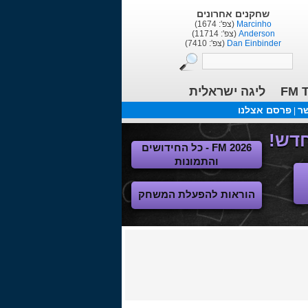
שחקנים אחרונים
Marcinho
(צפ': 1674)
Anderson
(צפ': 11714)
Dan Einbinder
(צפ': 7410)
FM T
ליגה ישראלית
שר
פרסם אצלנו
|
FM 2026 - כל החידושים
והתמונות
הוראות להפעלת המשחק