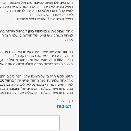
האדומים עלו הפעם כפייבוריטים מול הקבוצה הברזי
רפאל סוביס לא ריחם והכניס האטריק לרשת של הקבוצה של מ
לואיז קרלוס הברזילאי הספיק עוד להיות מורחק.
ליברפול אלופת העולם לקבוצות.
רפאל סוביס עם 7 שערים בשני משחקים.
אחרי שבוע מתיש באליפות ביפן ליברפול אירחה ברבע
אדיר.
במחזור השלושה עשר בליגה אירחו האדומים את מנצ
סיסוקו היה היחידי שראה רשת בדקה ה49.
בדקה ה88 נפצע שוער האדומים חוזה מנואל ריינה, לאדומים לא נשארו חילופים לכן נאלץ הצעיר שרמן קארדנס ללבוש את אפודת השוער לדקות הסיום.
הצעיר הצליח לעצור עצירה גדולה שמנעה אתה שויווין ממנצ
הגענו לסוף חלק ב' של העונה שלנו והנה סיכום הק
אז לאחר שלושעה עשר מחזורי פרימייר, ליברפול ניצבת במקום הראשון עם 39 נקודות, 13 ניצחו
לאחר שישה מחזורי צ'מפיונס ליג, ליברפול ניצבת במקום הראשון עם 16 נקודות 5 ניצחונות, תיקו אח
במקום הראשון במלכות השערים של הקבוצה ניצב רפאל סוביס עם 23 שערים, סטיבן ג'רארד אחריו עם 8 שערים ופ
במקום הראשון במלכות הבישולים של הקבוצה ניצבים, סטיבן ג'רארד ופיטר קראוץ' עם 9 
סוף חלק ב'.
תגובות