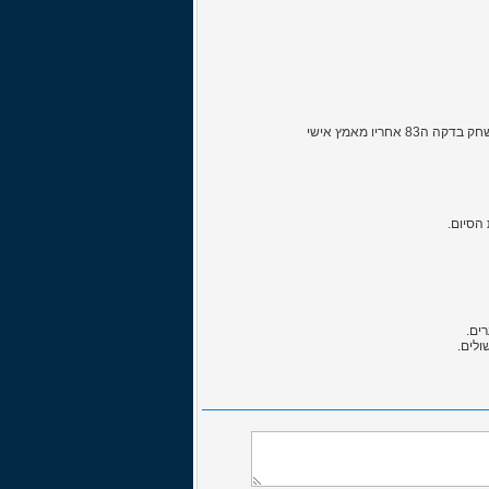
למרות משחק עייף ואיטי של האדומים שלא הצליחו להכניע את השוער של בולטון, רפאל סוביס אגר כוחות אחרונים והבקיע את השער היחיד במשחק בדקה ה83 אחריו מאמץ אישי