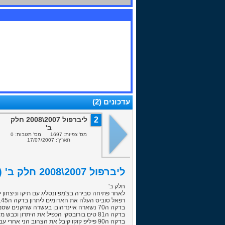
עדכונים (2)
2
ליברפול 2007\2008 חלק
ב'
מס' צפיות: 1697 מס' תגובות: 0
תאריך: 17/07/2007
ליברפול 2007\2008 חלק ב' (17/07/2007)
חלק ב'
לאחר פתיחה סבירה בצ'מפיונסליג עם תיקו וניצחון 
רפאל סוביס העלה את האדומים ליתרון בדקה ה45.
בדקה ה70 נשארה איינדהובן בעשרה שחקנים שסמולרק בעט בפיטר קראוץ וקיבל אדום ישיר.
בדקה ה81 טים בורובסקי הכפיל את היתרון וכבש משחק שני ברציפות. 2-0 לליברפול.
בדקה ה90 פיליפ קוקו קיבל את הצהוב הני אחרי עבירה על סטיבן ג'רארד וראה אדום. איינדהובן בתשעה שחקנים. 2-0 בסיום ניצחון קליל לאדומים.