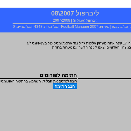
ליברפול 2007\08
ליברפול
(
אנגליה
) |
2007/2008
 הבלוג:
ozzy
| משחק:
Football Manager 2007
| מס' צפיות:
4348
| מס' מנויים:
0
לאחר עונה מוצלחת במיוחד עם ליברפול,אליפות אחרי 17 שנה אחרי משחק אליפות גדול נגד ארסנל,ומסע ענק בצ'מפיונס ליג
ניצחון האדומים יצאנו לעונה חדשה עם מטרות ברורות
חתימה לפורומים
רוצה לפרסם את הבלוג? השתמש בחתימה האוטומטית ש