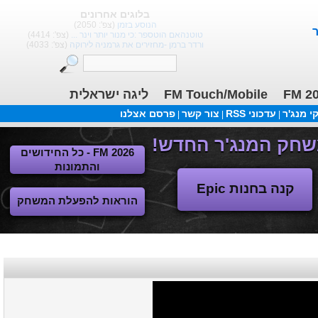
בלוגים אחרונים
הנוסע בזמן
(צפ': 2050)
טוטנהאם הוטספר :כי מנור יותר וינר ...
(צפ': 4414)
ורדר ברמן -מחזירים את גרמניה לירוקה
(צפ': 4033)
ליגה ישראלית
FM Touch/Mobile
FM 2
 מנג'ר
עדכוני RSS
צור קשר
פרסם אצלנו
|
|
|
FM 2026 - כל החידושים
והתמונות
קנה בחנות Epic
הוראות להפעלת המשחק