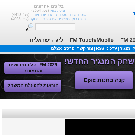
בלוגים אחרונים
הנוסע בזמן
(צפ': 2054)
טוטנהאם הוטספר :כי מנור יותר וינר ...
(צפ': 4418)
ורדר ברמן -מחזירים את גרמניה לירוקה
(צפ': 4036)
ליגה ישראלית
FM Touch/Mobile
FM 2
 מנג'ר
עדכוני RSS
צור קשר
פרסם אצלנו
|
|
|
FM 2026 - כל החידושים
והתמונות
קנה בחנות Epic
הוראות להפעלת המשחק