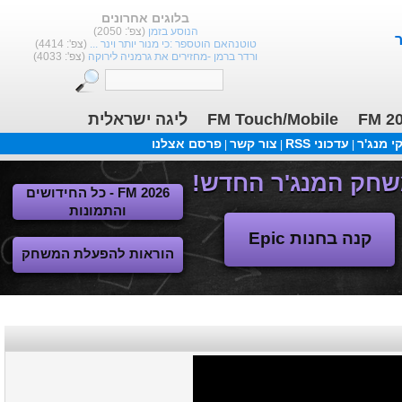
בלוגים אחרונים
הנוסע בזמן
(צפ': 2050)
טוטנהאם הוטספר :כי מנור יותר וינר ...
(צפ': 4414)
ורדר ברמן -מחזירים את גרמניה לירוקה
(צפ': 4033)
ליגה ישראלית
FM Touch/Mobile
FM 2
 מנג'ר
עדכוני RSS
צור קשר
פרסם אצלנו
|
|
|
FM 2026 - כל החידושים
והתמונות
קנה בחנות Epic
הוראות להפעלת המשחק