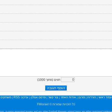
)
1000
תווים (מתוך
משחקים
|
עדכוני RSS
|
פרסם אצלנו
|
צור קשר
|
אודות האתר
|
פורום
|
הורדות
|
עמוד ראשי
כל הזכויות שמורות © FMisrael
e logo, in-game generated images and any other Football Manager related items are either registered tradem