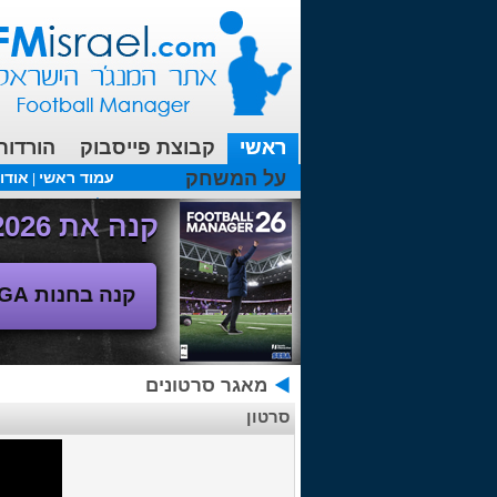
ראשי
קבוצת פייסבוק
הורדות
על המשחק
עמוד ראשי
אודו
|
עכשיו בפורומים:
FM19- איך יוצאים לחופשה עם המאמן ?
קנה את Football Manager 2026 - משחק המנג'ר החדש!
קנה בחנות SEGA
מאגר סרטונים
סרטון