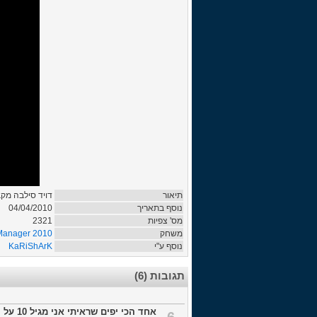
תיאור
דויד סילבה מק!
04/04/2010
נוסף בתאריך
2321
מס' צפיות
 Manager 2010
משחק
KaRiShArK
נוסף ע"י
תגובות (6)
אחד הכי יפים שראיתי אני מגיל 10 על המנגר היום אני בן 25..