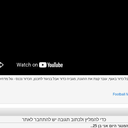
בל כדור באגף, עובר קצת את ההגנה, מגביה כדור אבל בניגוד לתכנון, הכדור נכנס - גול מדהי
Football
כדי להמליץ ולכתוב תגובה יש להתחבר לאתר