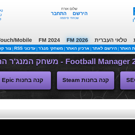
שלום אורח
טלאי 
הירשם
התחבר
טלא
שכחתי סיסמה
טל
ouch/Mobile
FM 2024
FM 2026
טלאי העברית
ת האתר
הירשם לאתר
ארכיון האתר
משחקי מנג'ר
עדכוני RSS
צור ק
|
|
|
|
|
(04/11/2018 17:30 ע"י daniellit )
פורום דיבורים
קנה בחנות Steam
קנה בחנות Epic