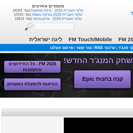
מאמרים אחרונים
טלאי העברית 2026 - גרסה מתוקנת
(צפ': 4584)
טלאי העברית 2026 בגרסה נוספת
(צפ': 2550)
טלאי העברית 2026 - עדכון גרסה
(צפ': 3814)
ליגה ישראלית
FM Touch/Mobile
FM 2
 מנג'ר
עדכוני RSS
צור קשר
פרסם אצלנו
|
|
|
FM 2026 - כל החידושים
והתמונות
קנה בחנות Epic
הוראות להפעלת המשחק