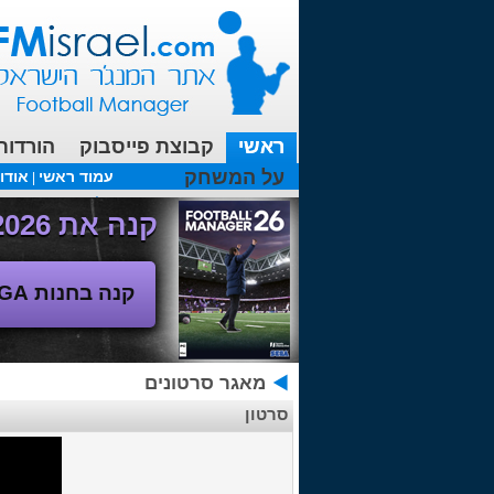
ראשי
קבוצת פייסבוק
הורדות
על המשחק
עמוד ראשי
אודו
|
עכשיו בפורומים:
FM19- איך יוצאים לחופשה עם המאמן ?
קנה את Football Manager 2026 - משחק המנג'ר החדש!
קנה בחנות SEGA
מאגר סרטונים
סרטון