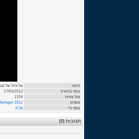
תיאור
גול גדול של Kevin GroBkreutz מדורטמונד.
17/03/2012
נוסף בתאריך
1334
מס' צפיות
 Manager 2012
משחק
iCity
נוסף ע"י
תגובות (0)