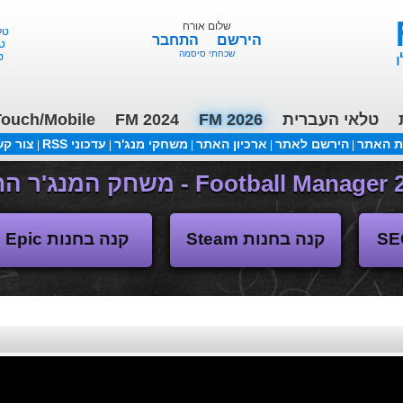
שלום אורח
טלאי 
הירשם
התחבר
טלא
שכחתי סיסמה
טל
ouch/Mobile
FM 2024
FM 2026
טלאי העברית
ת האתר
הירשם לאתר
ארכיון האתר
משחקי מנג'ר
עדכוני RSS
צור ק
|
|
|
|
|
(04/11/2018 17:30 ע"י daniellit )
פורום דיבורים
קנה בחנות Steam
קנה בחנות Epic