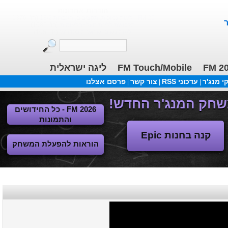
הורדות אחרונות
FM 26 - ליגות נמוכות, תקציבים, העברות 13/2
(הו': 1376)
תלבושת לליגת העל+הלאומית
(הו': 1085)
ליגות נשים ישראלית בכדורגל
(הו': 105)
ליגה ישראלית
FM Touch/Mobile
FM 2
 מנג'ר
עדכוני RSS
צור קשר
פרסם אצלנו
|
|
|
FM 2026 - כל החידושים
והתמונות
קנה בחנות Epic
הוראות להפעלת המשחק