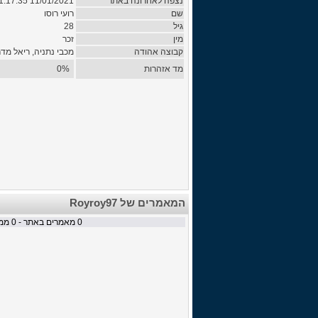
נצפה לאחרונה באתר
11/01/2021 01:17:35
שם
רועי רוסו
גיל
28
מין
זכר
קבוצה אהודה
מכבי נתניה, ריאל מדר
מד אזהרות
0%
המאמרים של Royroy97
0
מאמרים באתר -
0
ממת