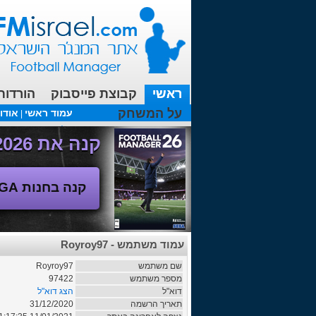
ראשי
קבוצת פייסבוק
הורדות
על המשחק
עמוד ראשי
אודו
|
עכשיו בפורומים:
FM19- איך יוצאים לחופשה עם המאמן ?
קנה את Football Manager 2026 - משחק המנג'ר החדש!
קנה בחנות SEGA
עמוד משתמש - Royroy97
שם משתמש
Royroy97
מספר משתמש
97422
דוא"ל
הצג דוא"ל
תאריך הרשמה
31/12/2020