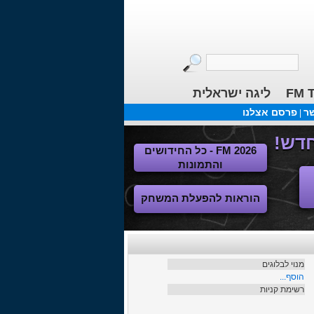
בלוגים אחרונים
הנוסע בזמן
(צפ': 2045)
נהאם הוטספר :כי מנור יותר וינר ...
(צפ': 4407)
ר ברמן -מחזירים את גרמניה לירוקה
(צפ': 4025)
FM T
ליגה ישראלית
שר
פרסם אצלנו
|
FM 2026 - כל החידושים
והתמונות
הוראות להפעלת המשחק
מנוי לבלוגים
הוסף...
רשימת קניות