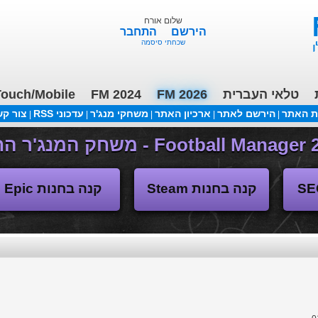
שלום אורח
הירשם
התחבר
טוט
שכחתי סיסמה
ורד
טלאי העברית
FM 2026
FM 2024
ouch/Mobile
ת האתר
הירשם לאתר
ארכיון האתר
משחקי מנג'ר
עדכוני RSS
צור ק
|
|
|
|
|
(04/11/2018 17:30 ע"י daniellit )
פורום דיבורים
קנה בחנות Steam
קנה בחנות Epic