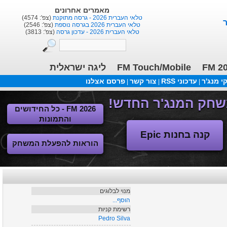
שחקנים אחרונים
(צפ': 1686)
Marcinho
(צפ': 11721)
Anderson
(צפ': 7415)
Dan Einbinder
ליגה ישראלית
FM Touch/Mobile
FM 2
 מנג'ר
עדכוני RSS
צור קשר
פרסם אצלנו
|
|
|
FM 2026 - כל החידושים
והתמונות
קנה בחנות Epic
הוראות להפעלת המשחק
מנוי לבלוגים
הוסף...
רשימת קניות
Pedro Silva