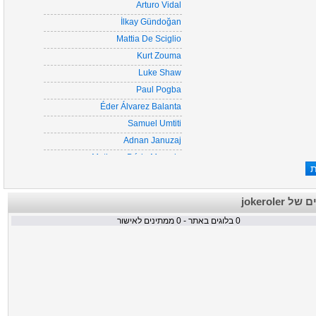
Arturo Vidal
İlkay Gündoğan
Mattia De Sciglio
Kurt Zouma
Luke Shaw
Paul Pogba
Éder Álvarez Balanta
Samuel Umtiti
Adnan Januzaj
Matheus Dória Macedo
Jeronimo Rulli
Jesé Rodríguez Ruiz
הבלוגים של
Julian Brandt
ממתינים לאישור
0
בלוגים באתר -
0
Alex Sandro
Danilo Luiz Da Silva
Maxym Koval
Munir El Haddadi
Lucas Romero
Jerónimo Rulli