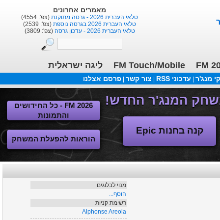
מאמרים אחרונים
טלאי העברית 2026 - גרסה מתוקנת
(צפ': 4554)
טלאי העברית 2026 בגרסה נוספת
(צפ': 2539)
טלאי העברית 2026 - עדכון גרסה
(צפ': 3809)
ליגה ישראלית
FM Touch/Mobile
FM 2
 מנג'ר
עדכוני RSS
צור קשר
פרסם אצלנו
|
|
|
FM 2026 - כל החידושים
והתמונות
קנה בחנות Epic
הוראות להפעלת המשחק
מנוי לבלוגים
הוסף...
רשימת קניות
Alphonse Areola