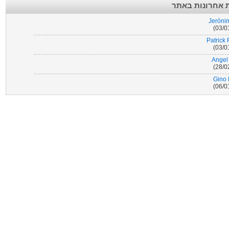
 אחרונות באתר
Jeronim
0
Jerónim
Matheus Dória
Patrick
Adnan 
Angel
Samuel
Gino 
Éder Álvarez 
FM
Pau
Luk
Marco 
Kur
Maxym
Mattia De
Éder Álvarez 
Artu
FMC FLU
İlkay G
Adnan 
Alphonse