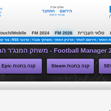
שלום אורח
FM 26 - ליגות נמוכות, תקציבים, העברות 3/2
הירשם
התחבר
שכחתי סיסמה
טלאי העברית
FM 2026
FM 2024
ouch/Mobile
ת האתר
הירשם לאתר
ארכיון האתר
משחקי מנג'ר
עדכוני RSS
צור ק
|
|
|
|
|
(04/11/2018 17:30 ע"י daniellit )
פורום דיבורים
קנה בחנות Steam
קנה בחנות Epic