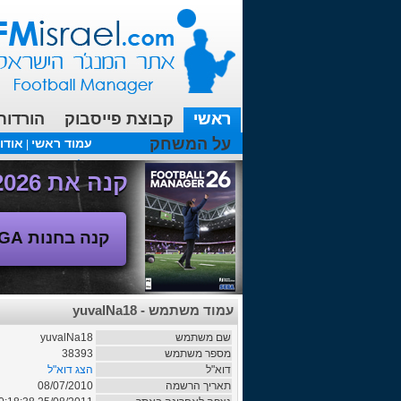
ראשי
קבוצת פייסבוק
הורדות
על המשחק
עמוד ראשי
אודו
|
עכשיו בפורומים:
FM19- איך יוצאים לחופשה עם המאמן ?
קנה את Football Manager 2026 - משחק המנג'ר החדש!
קנה בחנות SEGA
עמוד משתמש - yuvalNa18
שם משתמש
yuvalNa18
מספר משתמש
38393
דוא"ל
הצג דוא"ל
תאריך הרשמה
08/07/2010