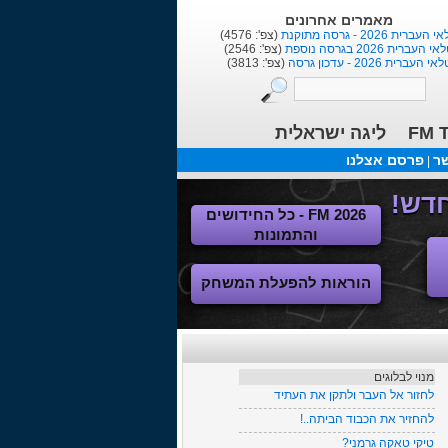
הורדות אחרונות
1
(הו': 1379)
תלבושת לליגת העל+הלאומית
(הו': 1090)
ליגות נשים ישראלית בכדורגל
(הו': 105)
FM T
ליגה ישראלית
שר
פרסם אצלנו
|
FM 2026 - כל החידושים
והתמונות
הוראות להפעלת המשחק
מנוי לבלוגים
לחזור אל העבר ולתקן את העתיד
להחזיר את הכבוד הביתה..!
טיקי טאקה גרמני?