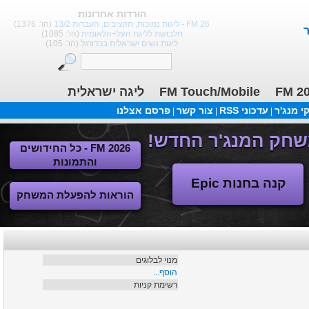
הורדות אחרונות
FM 26 - ליגות נמוכות, תקציבים, העברות 13/2
(הו': 1376)
תלבושת לליגת העל+הלאומית
(הו': 1085)
ליגות נשים ישראלית בכדורגל
(הו': 105)
ליגה ישראלית
FM Touch/Mobile
FM 2
 מנג'ר
עדכוני RSS
צור קשר
פרסם אצלנו
|
|
|
FM 2026 - כל החידושים
והתמונות
קנה בחנות Epic
הוראות להפעלת המשחק
מנוי לבלוגים
הוסף...
רשימת קניות