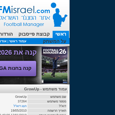
ראשי
קבוצת פייסבוק
הורדות
על המשחק
עמוד ראשי
אודו
|
עכשיו בפורומים:
FM19- איך יוצאים לחופשה עם המאמן ?
קנה את Football Manager 2026 - משחק המנג'ר החדש!
קנה בחנות SEGA
עמוד משתמש - GrowUp
שם משתמש
GrowUp
מספר משתמש
37264
דוא"ל
הצג דוא"ל
תאריך הרשמה
19/05/2010