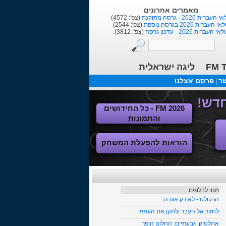
שחקנים אחרונים
Marcinho
(צפ': 1685)
Anderson
(צפ': 11721)
Dan Einbinder
(צפ': 7415)
FM T
ליגה ישראלית
שר
פרסם אצלנו
|
FM 2026 - כל החידושים
והתמונות
הוראות להפעלת המשחק
מנוי לבלוגים
הרקולס - לא רק אגדה
לחזור אל העבר ולתקן את העתיד
אתלטיקו גבעתיים: החלום הופך