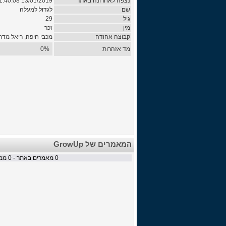
נצפה לאחרונה באתר
13/01/2019 11:40:08
שם
לגדול למעלה
גיל
29
מין
זכר
קבוצה אהודה
מכבי חיפה, ריאל מדר
מד אזהרות
0%
המאמרים של GrowUp
0
מאמרים באתר -
0
ממת