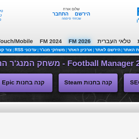
שלום אורח
הירשם
התחבר
שכחתי סיסמה
טלאי העברית
FM 2026
FM 2024
ouch/Mobile
ת האתר
הירשם לאתר
ארכיון האתר
משחקי מנג'ר
עדכוני RSS
צור ק
|
|
|
|
|
(04/11/2018 17:30 ע"י daniellit )
פורום דיבורים
קנה בחנות Steam
קנה בחנות Epic