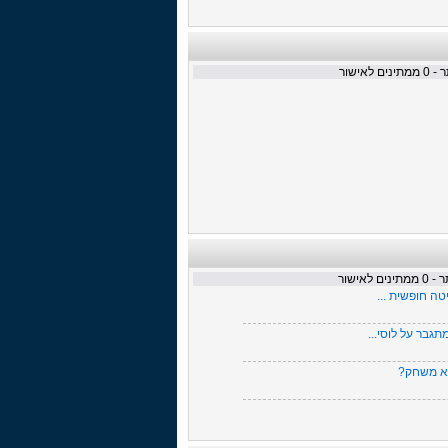
1909
מקדשים את אירופה
União de Leiria - מכל השברים נשאר
 -
0
ממתינים לאישור
רק הלב
הפועל באר שבע- מפריחים את
השממה
ססואולו לא תרד - כי למה שקבוצת
כדורגל תהיה ירק
ק.פ.ר - אנחנו כאן כדי להישאר
מוריניו וגווארדיאולה זה פאסה - סיפורו
של מנג'ר
הוסף...
רשימת קניות
ר -
0
ממתינים לאישור
טה חופשית ...
גבר על לוסי...
וא משחק?