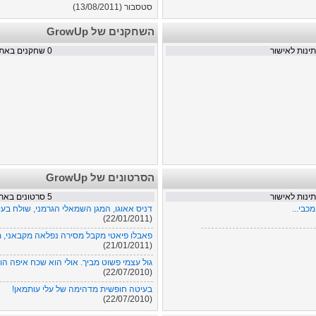
סטסבור (13/08/2011)
בורוסיה - ולא דורטמונד
השחקנים של GrowUp
בורוסיה מנשנגלדבאך (24/05/2011)
נות לאישור
SSC Napoli - נאפולי נגד כל איטליה
0
שחקנים באתר
נאפולי (30/01/2011)
הסרטונים של GrowUp
נות לאישור
5
סרטונים באת
כבי...
דניס אאוגו, המגן השמאלי הגרמני, שולח בעי
(22/01/2011)
פאבלו פיאטי מקבל מסירה נפלאה מקבאני, מת
(21/01/2011)
גול עצמי פשוט מביך. אולי הוא שכח איפה ה
(22/07/2010)
בעיטה חופשית מדהימה של עלי עותמאן!
(22/07/2010)