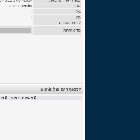
נצפה לאחרונה באתר
17/04/2024 00:43:12
שם
amitsuperstar
גיל
-
מין
-
קבוצה אהודה
-
מד אזהרות
המאמרים של lolmit
0
מאמרים באתר -
0
ממת