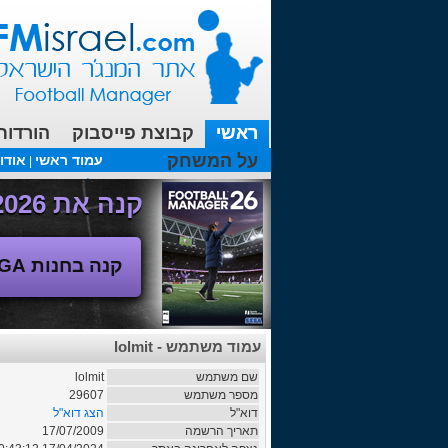
ראשי
קבוצת פייסבוק
הורדות
על המשחק
עמוד ראשי
אודו
|
עכשיו בפורומים:
FM19- איך יוצאים לחופשה עם המאמן ?
קנה את Football Manager 2026 - משחק המנג'ר החדש!
קנה בחנות SEGA
עמוד משתמש - lolmit
שם משתמש
lolmit
מספר משתמש
29607
דוא"ל
הצג דוא"ל
תאריך הרשמה
17/07/2009