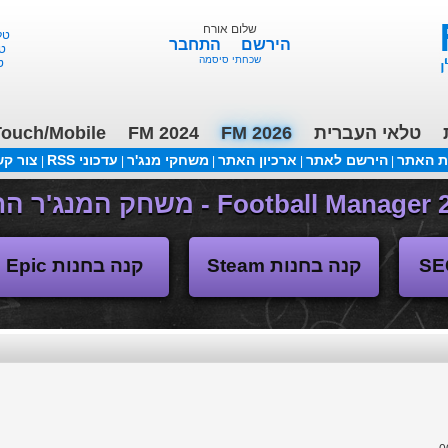
שלום אורח
הירשם
התחבר
טוט
שכחתי סיסמה
ורד
טלאי העברית
FM 2026
FM 2024
ouch/Mobile
ת האתר
הירשם לאתר
ארכיון האתר
משחקי מנג'ר
עדכוני RSS
צור ק
|
|
|
|
|
(04/11/2018 17:30 ע"י daniellit )
פורום דיבורים
קנה בחנות Steam
קנה בחנות Epic