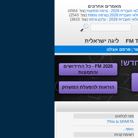
בלוגים אחרונים
הנוסע בזמן
(צפ': 2044)
נהאם הוטספר :כי מנור יותר וינר ...
(צפ': 4406)
ר ברמן -מחזירים את גרמניה לירוקה
(צפ': 4024)
FM T
ליגה ישראלית
שר
פרסם אצלנו
|
FM 2026 - כל החידושים
והתמונות
הוראות להפעלת המשחק
מנוי לבלוגים
This Is SPARTA!
הוסף...
רשימת קניות