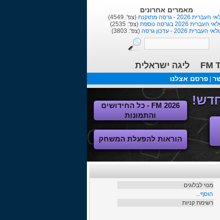
בלוגים אחרונים
הנוסע בזמן
(צפ': 2040)
נהאם הוטספר :כי מנור יותר וינר ...
(צפ': 4400)
ר ברמן -מחזירים את גרמניה לירוקה
(צפ': 4018)
FM T
ליגה ישראלית
שר
פרסם אצלנו
|
FM 2026 - כל החידושים
והתמונות
הוראות להפעלת המשחק
מנוי לבלוגים
הוסף...
רשימת קניות