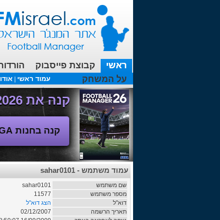
ראשי
קבוצת פייסבוק
הורדות
על המשחק
עמוד ראשי
אודו
|
עכשיו בפורומים:
FM19- איך יוצאים לחופשה עם המאמן ?
קנה את Football Manager 2026 - משחק המנג'ר החדש!
קנה בחנות SEGA
עמוד משתמש - sahar0101
שם משתמש
sahar0101
מספר משתמש
11577
דוא"ל
הצג דוא"ל
תאריך הרשמה
02/12/2007