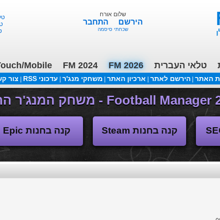
שלום אורח
הירשם
התחבר
טוט
שכחתי סיסמה
ורד
טלאי העברית
FM 2026
FM 2024
ouch/Mobile
ת האתר
הירשם לאתר
ארכיון האתר
משחקי מנג'ר
עדכוני RSS
צור ק
|
|
|
|
|
(04/11/2018 17:30 ע"י daniellit )
פורום דיבורים
קנה בחנות Steam
קנה בחנות Epic