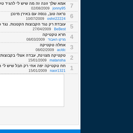
אמא שלך זונה זה מה שיש לי להגיד ט
7
02/08/2009
jonny95
נראה טוב, ננסה עם באירן מינכן
6
10/07/2009
oshri22224
עובדת רק נגד הקבוצות הקטנות. נגד 
5
27/04/2009
BeBest
חרא טקטיקה
4
מרקו האבוד
08/03/2009
אחלה טקטיקה
3
08/02/2009
ac/dc
טקטיקה מצוינת, עבדה אצלי בקבוצות ש
2
15/01/2009
matansha
חח טקטיקה יפה אחי רק חבל שיש לי הר
1
15/01/2009
naor1321