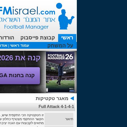
ראשי
קבוצת פייסבוק
הורדות
על המשחק
עמוד ראשי
אודו
|
עכשיו בפורומים:
מנג'ר 2010 - טבלת הליגה
(08/04/2018 00:27 ע"י srul666 )
קנה את Football Manager 2026 - משחק המנג'ר החדש!
קנה בחנות SEGA
מאגר טקטיקות
Full Attack 4-1-4-1
זו הטקטיקה הכי התקפית שיש, 
תיאור
הקשר ההתקפי מצטרף כחלוץ שנ
מתאים לקבוצות עם הגנה יציבה 