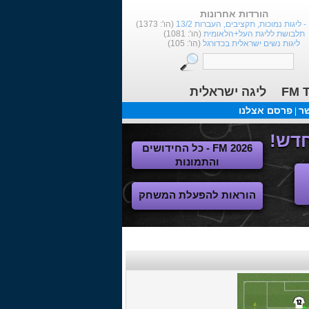
הורדות אחרונות
1
(הו': 1373)
תלבושת לליגת העל+הלאומית
(הו': 1081)
ליגות נשים ישראלית בכדורגל
(הו': 105)
FM T
ליגה ישראלית
שר
פרסם אצלנו
|
FM 2026 - כל החידושים
והתמונות
הוראות להפעלת המשחק