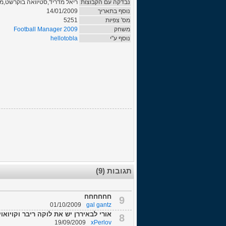
נבדקה עם הקבוצות
ריאל מדריד,סטיוואה בוקרשט,מכ
נוסף בתאריך
14/01/2009
מס' צפיות
5251
משחק
Football Manager 2009
נוסף ע"י
hellotobla
תגובות (9)
חחחחחח
9
01/10/2009
gal gantz
אורי לבאיררן יש את לוקה ריבר וקויואוי
8
19/09/2009
xPerlov