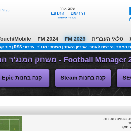
שלום אורח
FM 26 - ליגות נמוכות, תקציבים, העברות 3/2
הירשם
התחבר
שכחתי סיסמה
טלאי העברית
FM 2026
FM 2024
ouch/Mobile
ת האתר
הירשם לאתר
ארכיון האתר
משחקי מנג'ר
עדכוני RSS
צור ק
|
|
|
|
|
משחקי העבר
קנה בחנות Steam
קנה בחנות Epic
גם מבחינת הגדרות.
י.
וחזקה.