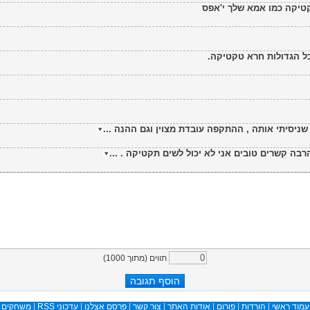
קטיקה כמו אמא שלך י'אפס
כל הגדולות חרא טקטיקה.
ניסיתי אותה , ההתקפה עובדת מצוין וגם ההנה ...
בה קשרים טובים אני לא יכול לשים תקטיקה . ...
תווים (מתוך
1000
)
עמוד ראשי
|
הורדות
|
פורום
|
אודות האתר
|
צור קשר
|
פרסם אצלנו
|
עדכוני RSS
|
משחקים