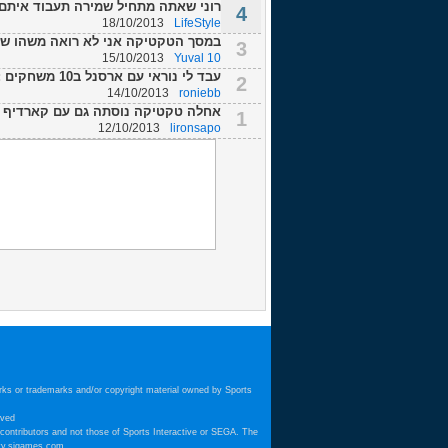
רוני שאתה מתחיל שמירה תעבוד איתם באימונים על all control
4
18/10/2013
LifeStyle
במסך הטקטיקה אני לא רואה משהו שרשו
3
15/10/2013
Yuval 10
עבד לי נוראי עם ארסנל ב10 משחקים : אסטון וילה - 1-0 להם ווסטאהם - 2-2 טוטנאה...
2
14/10/2013
roniebb
אחלה טקטיקה נוסתה גם עם קארדיף 
1
12/10/2013
lironsapo
arks or trademarks and/or copyright material owned by Sports
ved.
 contributors and not those of Sports Interactive or SEGA. The
ty.sigames.com.