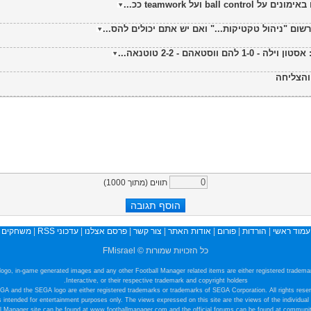
b ועל teamwork ככ...
ם "ניהול טקטיקות..." ואם יש אתם יכולים להס...
והצליחה
תווים (מתוך
1000
)
עמוד ראשי
|
הורדות
|
פורום
|
אודות האתר
|
צור קשר
|
פרסם אצלנו
|
עדכוני RSS
|
משחקים
כל הזכויות שמורות © FMisrael
e logo, in-game generated images and any other Football Manager related items are either registered tradem
Interactive, or their respective trademark and copyright holders.
GA and the SEGA logo are either registered trademarks or trademarks of SEGA Corporation. All rights reser
s intended for entertainment purposes only. The views expressed on this site are the views of the individual
all Manager site can be found at www.footballmanager.com and the official forums can be found at communi