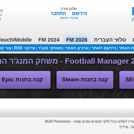
שלום אורח
טלאי 
הירשם
התחבר
טלא
שכחתי סיסמה
טל
טלאי העברית
FM 2026
FM 2024
ouch/Mobile
ת האתר
הירשם לאתר
ארכיון האתר
משחקי מנג'ר
עדכוני RSS
צור ק
|
|
|
|
|
(04/11/2018 17:30 ע"י daniellit )
פורום דיבורים
קנה בחנות Steam
קנה בחנות Epic
ס , קרדיף