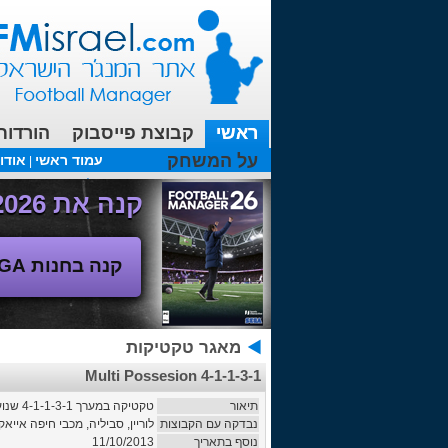
ראשי
קבוצת פייסבוק
הורדות
על המשחק
עמוד ראשי
אודו
|
עכשיו בפורומים:
FM19- איך יוצאים לחופשה עם המאמן ?
קנה את Football Manager 2026 - משחק המנג'ר החדש!
קנה בחנות SEGA
מאגר טקטיקות
4-1-1-3-1 Multi Possesion
תיאור
טקטיקה במערך 4-1-1-3-1 שנועדה לשלוט בכל חלקי המגרש ומכאן שמה - Multi Possesion.
נבדקה עם הקבוצות
לוריין, סביליה, מכבי חיפה אייאק
נוסף בתאריך
11/10/2013