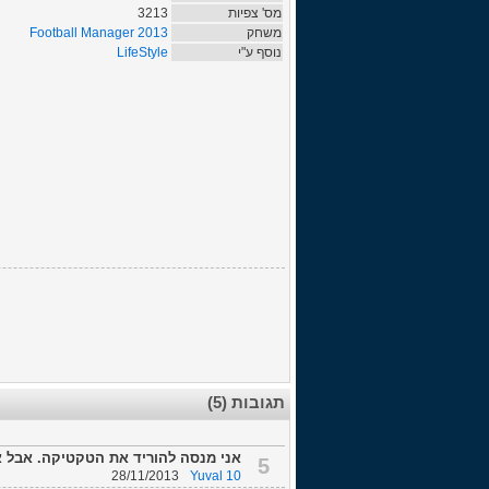
מס' צפיות
3213
משחק
Football Manager 2013
נוסף ע"י
LifeStyle
תגובות (5)
אני מנסה להוריד את הטקטיקה. אבל אני לא מותא את ה
5
28/11/2013
Yuval 10