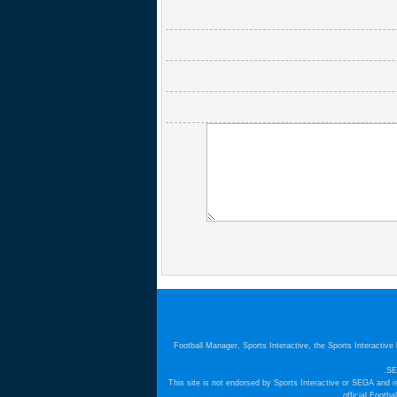
Football Manager, Sports Interactive, the Sports Interactiv
SE
This site is not endorsed by Sports Interactive or SEGA and i
official Footb