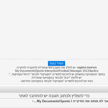
הוראות התקנה
: יש לחלץ את הקובץ fmf שהורדת ולהעבירו לתיקייה:
My Documents\Sports Interactive\
Football Manager 2013
\tactics.
במסך הטקטיקה במשחק יש להיכנס לתפריט "טקטיקה" ולבחור "ניהול טקטיקות...".
יש ללחוץ "ייבא" ולבחור בטקטיקה שהורדת.
כעת יש להיכנס לתפריט "טקטיקה" ולבחור בטקטיקה החדשה.
כדי להמליץ ולכתוב תגובה יש להתחבר לאתר
תיקייה My Documents\Sports I...