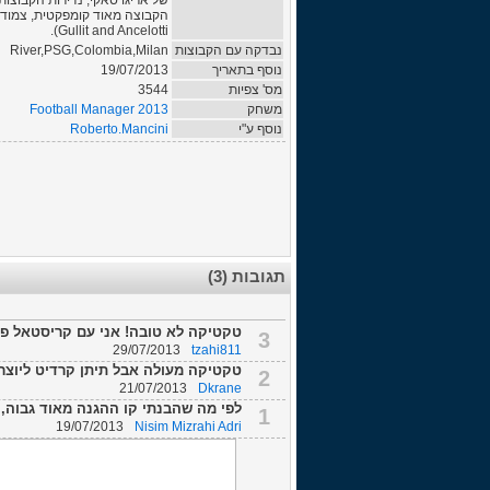
של אריגו סאקי, נדירות הקבוצות
Gullit and Ancelotti).
נבדקה עם הקבוצות
River,PSG,Colombia,Milan
נוסף בתאריך
19/07/2013
מס' צפיות
3544
משחק
Football Manager 2013
נוסף ע"י
Roberto.Mancini
תגובות (3)
טקטיקה לא טובה! אני עם קריסטאל פא
3
29/07/2013
tzahi811
טקטיקה מעולה אבל תיתן קרדיט ליוצר 
2
21/07/2013
Dkrane
לפי מה שהבנתי קו ההגנה מאוד גבוה, ל
1
19/07/2013
Nisim Mizrahi Adri