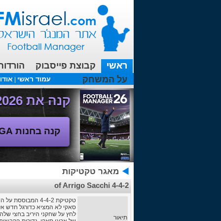
ראשי
קבוצת פייסבוק
הורדות
על המשחק
עמוד ראשי
אודו
|
עכשיו בפורומים:
FM19- איך יוצאים לחופשה עם המאמן ?
קנה את Football Manager 2026 - משחק המנג'ר החדש!
קנה בחנות SEGA
מאגר טקטיקות
4-4-2 of Arrigo Sacchi
טקטיקת 4-4-2 המבוססת על השיטה של המאמן האיטלקי אריגו סאקי.
לחץ על שחקני היריב בחצי שלה
תיאור