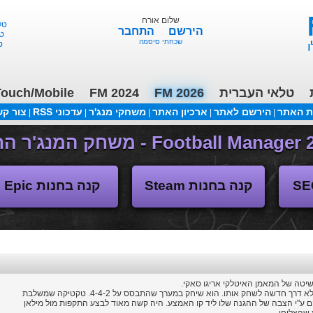
שלום אורח
טלאי 
הירשם
התחבר
טלא
שכחתי סיסמה
טל
טלאי העברית
FM 2026
FM 2024
ouch/Mobile
ת האתר
הירשם לאתר
ארכיון האתר
משחקי מנג'ר
עדכוני RSS
צור ק
|
|
|
|
|
(04/11/2018 17:30 ע"י daniellit )
פורום דיבורים
קנה בחנות Steam
קנה בחנות Epic
סאקי לא המציא כדורגל חדש אלא דרך חדשה לשחק אותו. הוא שיחק במערך שהתבסס על 4-4-2. טקטיקה שמשלבת
ם ע"י הצבה של ההגנה שלו ליד קו האמצע. היה קשה מאוד לבצע התקפות מול מילאן