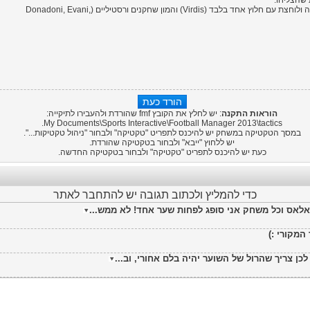
 שהצליחו.
הקבוצה מאוד קומפקטית, צמודה ולוחצת עם חלוץ אחד בלבד (Virdis) והמון שחקנים ורסטיליים (Donadoni, Evani,
הוראות התקנה
: יש לחלץ את הקובץ fmf שהורדת ולהעבירו לתיקייה:
My Documents\Sports Interactive\
Football Manager 2013
\tactics.
במסך הטקטיקה במשחק יש להיכנס לתפריט "טקטיקה" ולבחור "ניהול טקטיקות...".
יש ללחוץ "ייבא" ולבחור בטקטיקה שהורדת.
כעת יש להיכנס לתפריט "טקטיקה" ולבחור בטקטיקה החדשה.
כדי להמליץ ולכתוב תגובה יש להתחבר לאתר
לאס וכל משחק אני סופג לפחות שער אחד! לא ממש...
המקורי :)
כן צריך שהרול של השוער יהיה בלם אחורי, וב...