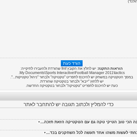
ולנד)
הוראות התקנה
: יש לחלץ את הקובץ fmf שהורדת ולהעבירו לתיקייה:
My Documents\Sports Interactive\
Football Manager 2011
\tactics.
במסך הטקטיקה במשחק יש להיכנס לתפריט "טקטיקה" ולבחור "ניהול טקטיקות...".
יש ללחוץ "ייבא" ולבחור בטקטיקה שהורדת.
כעת יש להיכנס לתפריט "טקטיקה" ולבחור בטקטיקה החדשה.
כדי להמליץ ולכתוב תגובה יש להתחבר לאתר
ה הכי טוב הטיקי טקה גם עם הטקטיקה הזאת תזכה...
 שכחתי לעשות משהו אחד תעשה לכל השחקנים בכד...