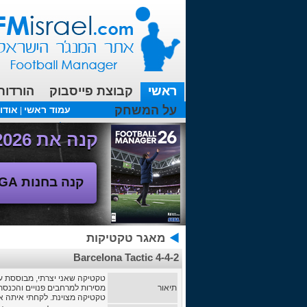
ראשי
קבוצת פייסבוק
הורדות
על המשחק
עמוד ראשי
אודו
|
עכשיו בפורומים:
FM19- איך יוצאים לחופשה עם המאמן ?
קנה את Football Manager 2026 - משחק המנג'ר החדש!
קנה בחנות SEGA
מאגר טקטיקות
Barcelona Tactic 4-4-2
טקטיקה שאני יצרתי, מבוססת ע
תיאור
מסירות למרחבים פנויים והכנסת 
טקטיקה מצוינת. לקחתי איתה את