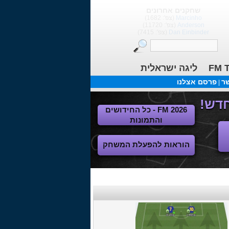
שחקנים אחרונים
Marcinho
(צפ': 1682)
Anderson
(צפ': 11720)
Dan Einbinder
(צפ': 7415)
FM T
ליגה ישראלית
שר
פרסם אצלנו
|
FM 2026 - כל החידושים
והתמונות
הוראות להפעלת המשחק