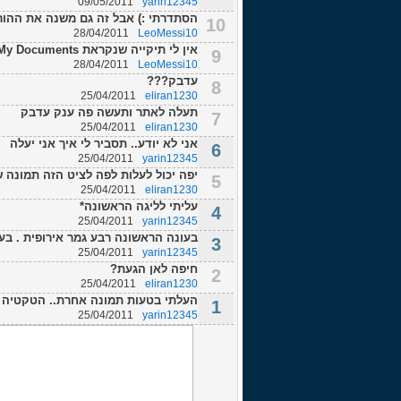
09/05/2011
yarin12345
הסתדרתי :) אבל זה גם משנה את ההו
10
28/04/2011
LeoMessi10
אין לי תיקייה שנקראת My Documents אז איפה אני שם את הקובץ?
9
28/04/2011
LeoMessi10
עדבק???
8
25/04/2011
eliran1230
תעלה לאתר ותעשה פה ענק עדבק
7
25/04/2011
eliran1230
אני לא יודע.. תסביר לי איך אני יעלה
6
25/04/2011
yarin12345
יפה יכול לעלות לפה לציט הזה תמונה 
5
25/04/2011
eliran1230
עליתי לליגה הראשונה*
4
25/04/2011
yarin12345
בעונה הראשונה רבע גמר אירופית . בעו
3
25/04/2011
yarin12345
חיפה לאן הגעת?
2
25/04/2011
eliran1230
העלתי בטעות תמונה אחרת.. הטקטיה זה 4-4-2 רגי
1
25/04/2011
yarin12345