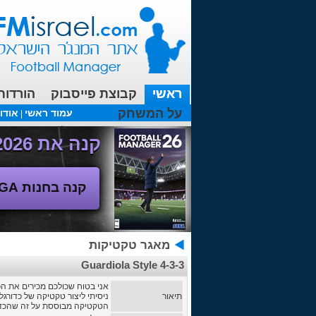
ראשי
קבוצת פייסבוק
הורדות
על המשחק
עמוד ראשי
אודו
|
עכשיו בפורומים:
FM19- איך יוצאים לחופשה עם המאמן ?
קנה את Football Manager 2026 - משחק המנג'ר החדש!
קנה בחנות SEGA
מאגר טקטיקות
4-3-3 Guardiola Style
אני בטוח שכולכם מכירים את הכדו
תיאור
ניסיתי ליצור טקטיקה של כדורג
הטקטיקה מבוססת על זה שהכדור