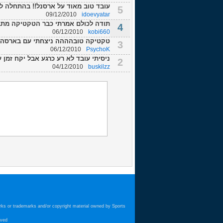
עובד טוב מאוד על ארסנל!! בהתחלה לשים את העב
5
09/12/2010
idoevyatar
תודה לכולם אמרתי כבר הטקטיקה מתבס
4
06/12/2010
kobi660
טקטיקה טובהההה ניצחתי עם בארסה את ריאל בסופר קאפ -1
3
06/12/2010
PsychoK
ניסיתי עובד לא רע כרגע אבל יקח זמן
2
04/12/2010
buskilzz
arks or trademarks and/or copyright material owned by Sports
ved.