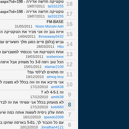
טקטיקה חדשה אדירה - http://fmisrael.com/Tactic.aspx?id=198
18
19/07/2011
tal332255
טקטיקה חדשה אדירה - http://fmisrael.com/Tactic.aspx?id=198
17
19/07/2011
tal332255
FM-BASE
16
31/05/2011
Nisim Mizrahi Adri
איזה גנב זה אני מכיר את הטקטיקה ה
15
14/04/2011
throwaway5432
גביש (בלם) סיים כסגן מלך השערים עם 20 גולים!! התרגיל קרנות ענננננק
14
28/03/2011
Hbs
אחת הקטיקות אני נכנסתי למשברעם טוטנהאם ו
13
19/03/2011
xxxbenixxx
הכל טוב ויפה 3-0 כל משחק אבל איפה השליטה בכדור??????? כל משחק 50% שליטה אם מ...
12
15/01/2011
etamar2100
זה מתאים לצ'לסי גם?
11
19/12/2010
almog levy
אני מייבא את זה וזה בכלל לא משנה ל
10
17/12/2010
amit438
זה 4-5-1 לא ?
9
17/12/2010
amit438
לא מועתק בכלל אני עשיתי את זה לבד
8
17/12/2010
kobi660
חחח עלק ניסית לעשות אותה כמה שיותר קרו
7
16/12/2010
speedo2008
עם כל הכבוד לך, ב5-0 בארסה שחקו בלי חלוץ ראיתי את המשחק מההתחלה כשהראו מערכי...
6
10/12/2010
Jonathan4121