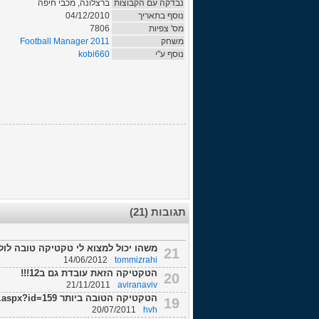
נבדקה עם הקבוצות
ברצלונה, מכבי חיפה
נוסף בתאריך
04/12/2010
מס' צפיות
7806
משחק
Football Manager 2011
נוסף ע"י
kobi660
תגובות (21)
משהו יכול למצוא לי טקטיקה טובה לולנ
21
14/06/2012
tommizrahi
הטקטיקה הזאת עובדת גם ב12!!!
20
21/11/2011
aviranaviv
הטקטיקה הטובה ביותר http://fmisrael.com/Tactic.aspx?id=159
19
20/07/2011
hvh