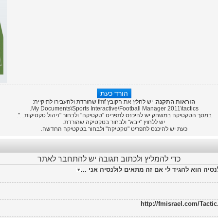
הוראות התקנה
: יש לחלץ את הקובץ fmf שהורדת ולהעבירו לתיקייה:
My Documents\Sports Interactive\
Football Manager 2011
\tactics.
במסך הטקטיקה במשחק יש להיכנס לתפריט "טקטיקה" ולבחור "ניהול טקטיקות...".
יש ללחוץ "ייבא" ולבחור בטקטיקה שהורדת.
כעת יש להיכנס לתפריט "טקטיקה" ולבחור בטקטיקה החדשה.
כדי להמליץ ולכתוב תגובה יש להתחבר לאתר
סיה הוא להגיד לי אם זה מתאים לולנסיה אני ...