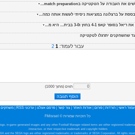
ודה על הטקטיקה בmatch preparation...
סת על ברצלונה במציאות ניסיתי לעשות אותה כמה...
4 בחוץ ו3-0 בבית... היא מ...
 עד שהשחקנים יתרגלו לטקטיקה
עבור לעמוד:
1
2
תווים (מתוך
1000
)
עמוד ראשי
|
הורדות
|
פורום
|
אודות האתר
|
צור קשר
|
פרסם אצלנו
|
עדכוני RSS
|
משחקים
כל הזכויות שמורות © FMisrael
e logo, in-game generated images and any other Football Manager related items are either registered tradem
Interactive, or their respective trademark and copyright holders.
GA and the SEGA logo are either registered trademarks or trademarks of SEGA Corporation. All rights reser