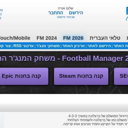
שלום אורח
טלאי 
הירשם
התחבר
טלא
שכחתי סיסמה
טל
טלאי העברית
FM 2026
FM 2024
ouch/Mobile
ת האתר
הירשם לאתר
ארכיון האתר
משחקי מנג'ר
עדכוני RSS
צור ק
|
|
|
|
|
(04/11/2018 17:30 ע"י daniellit )
פורום דיבורים
קנה בחנות Steam
קנה בחנות Epic
רגל המושלם של ברצלונה במערך 4-3-3.
ל מושלם כמו של ברצלונה ולשמחתי הצלחתי.
 תמיד על הקרקע ותמיד מניעים אותו קדימה.