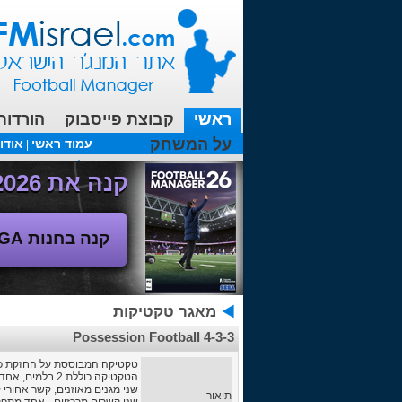
ראשי
קבוצת פייסבוק
הורדות
על המשחק
עמוד ראשי
אודו
|
עכשיו בפורומים:
FM19- איך יוצאים לחופשה עם המאמן ?
קנה את Football Manager 2026 - משחק המנג'ר החדש!
קנה בחנות SEGA
מאגר טקטיקות
4-3-3 Possession Football
טקטיקה המבוססת על החזקת כדור - 
הטקטיקה כוללת 2 בלמים, אחד מהם מחפה על האזור והשני סוגר שחקנים מוקדם כדי לפרק מהלכים.
שני מגנים מאוזנים, קשר אחורי
תיאור