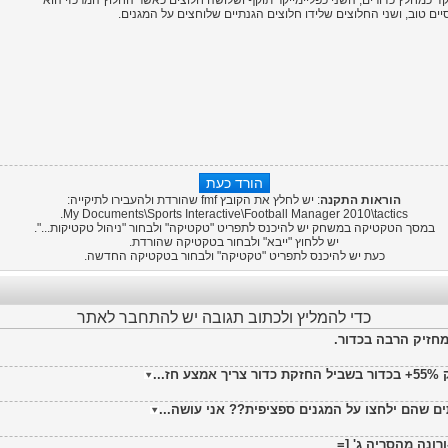
ד כמחלץ כדורים, השני כפליימייקר תוקף ושלושה חלוצים כאשר החלוץ המרכזי הוא
יים טוב, ושני החלוצים שלידו חלוצים הגנתיים שלוחצים על המגנים.
הוראות התקנה
: יש לחלץ את הקובץ fmf שהורדת ולהעבירו לתיקייה:
My Documents\Sports Interactive\
Football Manager 2010
\tactics.
במסך הטקטיקה במשחק יש להיכנס לתפריט "טקטיקה" ולבחור "ניהול טקטיקות...".
יש ללחוץ "ייבא" ולבחור בטקטיקה שהורדת.
כעת יש להיכנס לתפריט "טקטיקה" ולבחור בטקטיקה החדשה.
כדי להמליץ ולכתוב תגובה יש להתחבר לאתר
חזיק הרבה בכדור.
...
רונה מהסריה ג' [=