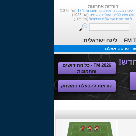
הורדות אחרונות
1
(הו': 1376)
תלבושת לליגת העל+הלאומית
(הו': 1085)
ליגות נשים ישראלית בכדורגל
(הו': 105)
FM T
ליגה ישראלית
שר
פרסם אצלנו
|
FM 2026 - כל החידושים
והתמונות
הוראות להפעלת המשחק