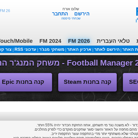
שלום אורח
FM 26 - ליגות נמוכות, תקציבים, העברות 3/2
הירשם
התחבר
שכחתי סיסמה
טלאי העברית
FM 2026
FM 2024
ouch/Mobile
ת האתר
הירשם לאתר
ארכיון האתר
משחקי מנג'ר
עדכוני RSS
צור ק
|
|
|
|
|
(04/11/2018 17:30 ע"י daniellit )
פורום דיבורים
קנה בחנות Steam
קנה בחנות Epic
לא משנה נגד מי תשחקו, אחוז החזקת הכדור יהיה 55% ויותר.
 קטלני שלא משתתף יותר מדי בהתקפה עוצר התקפות יריב.