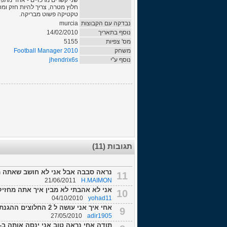
שני קשרים מרכזיים - אחד מתפק
חלוץ מטרה, צריך להיות חזק ומס
טקטיקה פשוט מבריקה.
נבדקה עם הקבוצות
murcia
נוסף בתאריך
14/02/2010
מס' צפיות
5155
משחק
Football Manager 2010
נוסף ע"י
jhendrix6s
תגובות (11)
נראה סבבה אבל אני לא חושב שאתה מ
11
21/06/2011
H.MAIMON
אני לא אהבתי לא מבין איך אתה מחזיק 55%+ בכדור בשביל החזקת כדור צריך אמצע חז
10
04/10/2010
yohad11
אחי איך אני עושה ל 2 החלוצים ההגנתים שהם ילחצו על המגנים ספציפית?? אני עושה...
9
27/05/2010
adir1905
תודה אחי נראה טוב אני ינסה אותה ב-ו