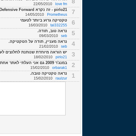
8
22/05/2010
love fm
pirlo21 - זה נקרא Defensive Forward, כמו שיש גם Advanced או Complete ו...
7
14/05/2010
Prometheus
טקטיקה גרוע ביותר לטעמי
6
16/03/2010
tal332255
נראה טוב, תודה.
5
09/03/2010
seb
נראה מעניין, תודה על הטקטיקה.
4
21/02/2010
seb
יש הוראה מיוחדת שנותנת לחלוצים לע
3
18/02/2010
pirlo21
במנג'ר 2009 גם אני העלתי לאתר אחת כזאת היא טקטיקה מעולה !
2
15/02/2010
orbarak1
נראה טקטיקה טובה.
1
15/02/2010
raulzur