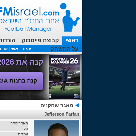
ראשי
קבוצת פייסבוק
הורדות
על המשחק
עמוד ראשי
אודו
|
עכשיו בפורומים:
מנג'ר 2010 - טבלת הליגה
(08/04/2018 00:27 ע"י srul666 )
קנה את Football Manager 2026 - משחק המנג'ר החדש!
קנה בחנות SEGA
מאגר שחקנים
Jefferson Farfan
תאריך לידה
גיל
עמדות