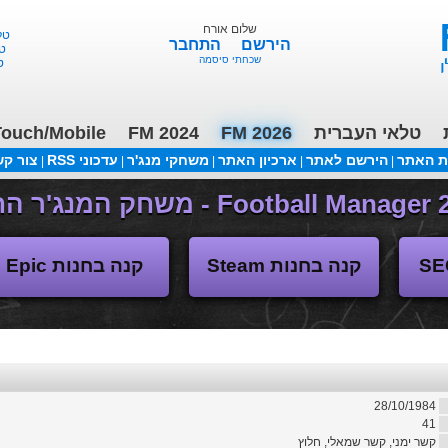
שלום אורח
טלאי 
הירשם
התחבר
טלא
שכחתי סיסמה
טל
טלאי העברית
FM 2026
FM 2024
ouch/Mobile
ת האתר
הירשם לאתר
ארכיון האתר
משחקי מנג'ר
עדכוני RSS
צור ק
|
|
|
|
|
משחקי העבר
קנה בחנות Steam
קנה בחנות Epic
28/10/1984
41
קשר ימני, קשר שמאלי, חלוץ