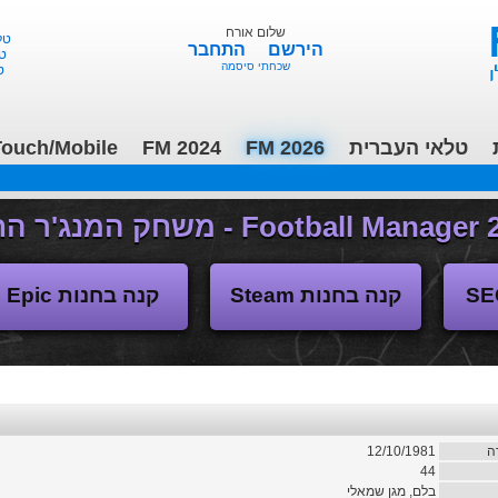
שלום אורח
טלאי 
הירשם
התחבר
טלא
שכחתי סיסמה
טל
טלאי העברית
FM 2026
FM 2024
ouch/Mobile
(04/11/2018 17:30 ע"י daniellit )
פורום דיבורים
קנה בחנות Steam
קנה בחנות Epic
ה
12/10/1981
44
בלם, מגן שמאלי