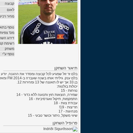
קבוצה
לאום
מחיר רכיש
נוסף בתאר
מס' צפיות
דירוג השח
רשימת קני
משחק
נוסף ע"י
תיאור השחקן
בלם זר זול שמגיע לכל קבוצה ומסדר את ההגנה, יודע 
בלם ענק. גיליתי אותו בשנה שעברה ב-FM 2014 ומאז לכל קבוצה אני מביא את הגרזן המנוסה הזה.
בן 33 אך יש לו תאוצה של 13 ומהירות 12.
יכולות בולטות:
נגיחות - 15
שמירה, הוצאות חוץ ותנועה ללא כדור - 14
התמקמות, תיקול ואגרסיביות - 16
עבודת צוות - 18
חריצות - 19!
מנהיגות - 17
שיווי משקל, ניתור וכושר טבעי - 15
פרופיל השחקן