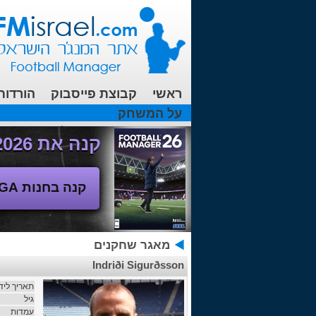
ראשי
קבוצת פייסבוק
הורדות
על המשחק
עכשיו בפורומים:
FM19- איך יוצאים לחופשה עם המאמן ?
קנה את Football Manager 2026 - משחק המנג'ר החדש!
קנה בחנות SEGA
מאגר שחקנים
Indriði Sigurðsson
תאריך ליד
גיל
עמדות