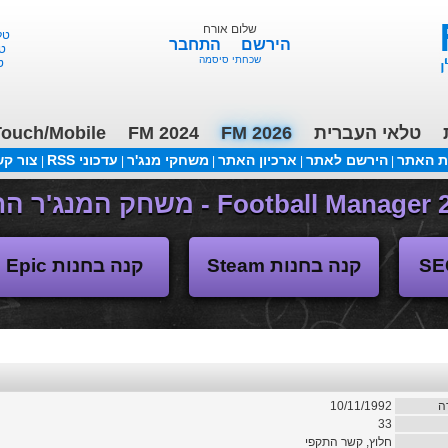
שלום אורח
טלאי 
הירשם
התחבר
טלא
שכחתי סיסמה
טל
טלאי העברית
FM 2026
FM 2024
ouch/Mobile
ת האתר
הירשם לאתר
ארכיון האתר
משחקי מנג'ר
עדכוני RSS
צור ק
|
|
|
|
|
(04/11/2018 17:30 ע"י daniellit )
פורום דיבורים
קנה בחנות Steam
קנה בחנות Epic
ה
10/11/1992
33
חלוץ, קשר התקפי