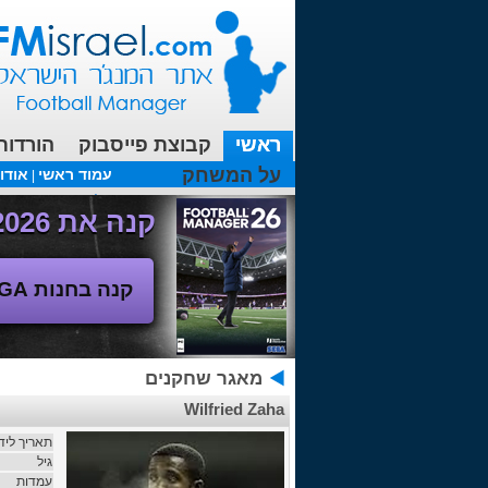
ראשי
קבוצת פייסבוק
הורדות
על המשחק
עמוד ראשי
אודו
|
עכשיו בפורומים:
FM19- איך יוצאים לחופשה עם המאמן ?
קנה את Football Manager 2026 - משחק המנג'ר החדש!
קנה בחנות SEGA
מאגר שחקנים
Wilfried Zaha
תאריך ליד
גיל
עמדות