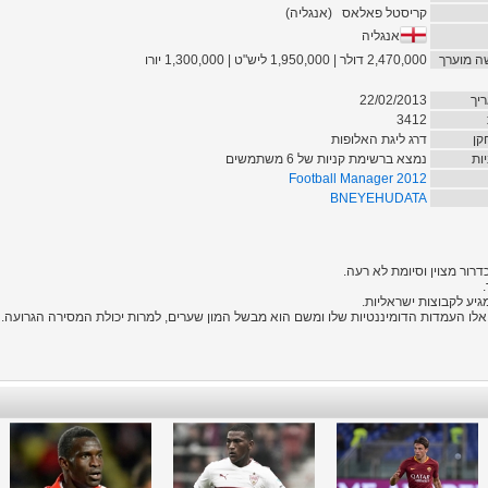
קריסטל פאלאס
(
אנגליה
)
אנגליה
ה מוערך
2,470,000 דולר | 1,950,000 ליש"ט | 1,300,000 יורו
יך
22/02/2013
3412
קן
דרג ליגת האלופות
ות
נמצא ברשימת קניות של 6 משתמשים
Football Manager 2012
BNEYEHUDATA
רור מצוין וסיומת לא רעה.
יע לקבוצות ישראליות.
אלו העמדות הדומיננטיות שלו ומשם הוא מבשל המון שערים, למרות יכולת המסירה הגרועה.