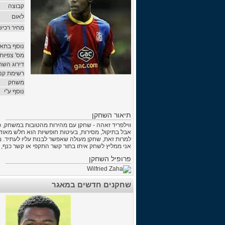
קבוצה
לאום
מחיר רכיש
נוסף בתאר
מס' צפיות
דירוג השח
רשימת קני
משחק
נוסף ע"י
תיאור השחקן
ווילפריד זאהה - שחקן עם מהירות מהטובות במשחק, כד
אבל בתיקול, מסירות, בעיטות חופשיות הוא חלש מאוד.
למרות זאת, שחקן מעולה שאפשר לבנות עליו לעתיד. מג
אני ממליץ לשחק איתו בתור קשר התקפי או קשר כנף, 
פרופיל השחקן
שחקנים חדשים במאגר