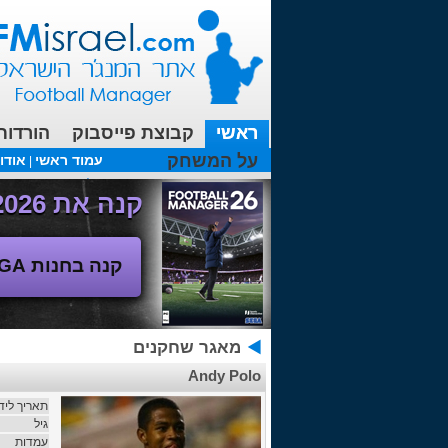
ראשי
קבוצת פייסבוק
הורדות
על המשחק
עמוד ראשי
אודו
|
עכשיו בפורומים:
FM19- איך יוצאים לחופשה עם המאמן ?
קנה את Football Manager 2026 - משחק המנג'ר החדש!
קנה בחנות SEGA
מאגר שחקנים
Andy Polo
תאריך ליד
גיל
עמדות