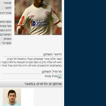
קבוצה
לאום
מחיר רכיש
נוסף בתאר
מס' צפיות
דירוג השח
רשימת קני
משחק
נוסף ע"י
תיאור השחקן
קשר-חלוץ צעיר שמשחק אצלי בהפועל תל אביב.
הוא לא עולה הרבה כסף ומביא תוצאות גדולות (שבר את שיא המ
במשחקים הראשונים הוא לא יהיה מדהים אבל אחרי ז
פרופיל השחקן
שחקנים חדשים במאגר