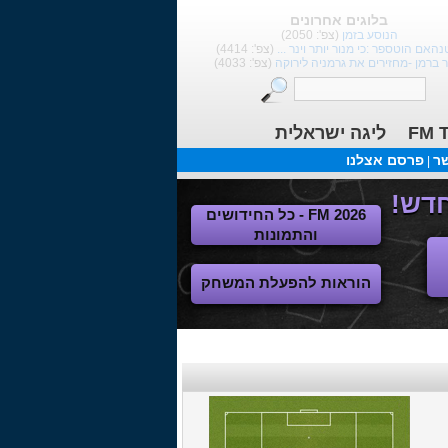
בלוגים אחרונים
הנוסע בזמן
(צפ': 2050)
נהאם הוטספר :כי מנור יותר וינר ...
(צפ': 4414)
ר ברמן -מחזירים את גרמניה לירוקה
(צפ': 4033)
FM T
ליגה ישראלית
שר
פרסם אצלנו
|
FM 2026 - כל החידושים
והתמונות
הוראות להפעלת המשחק