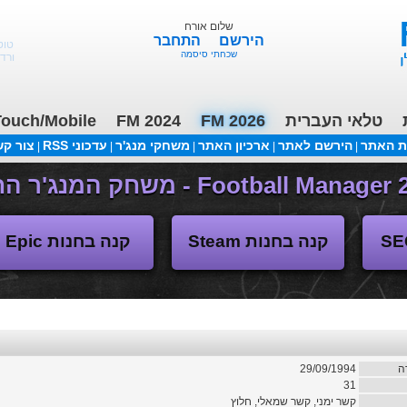
שלום אורח
הירשם
התחבר
טוט
שכחתי סיסמה
ורד
טלאי העברית
FM 2026
FM 2024
ouch/Mobile
ת האתר
הירשם לאתר
ארכיון האתר
משחקי מנג'ר
עדכוני RSS
צור ק
|
|
|
|
|
(04/11/2018 17:30 ע"י daniellit )
פורום דיבורים
קנה בחנות Steam
קנה בחנות Epic
ה
29/09/1994
31
קשר ימני, קשר שמאלי, חלוץ