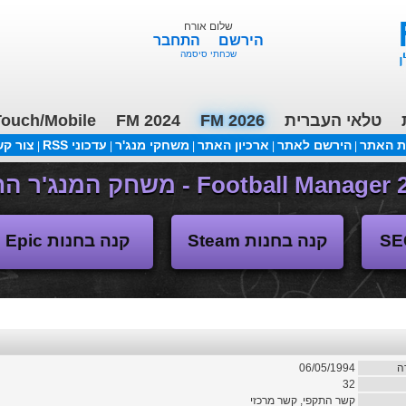
שלום אורח
הירשם
התחבר
שכחתי סיסמה
טלאי העברית
FM 2026
FM 2024
ouch/Mobile
ת האתר
הירשם לאתר
ארכיון האתר
משחקי מנג'ר
עדכוני RSS
צור ק
|
|
|
|
|
משחקי העבר
קנה בחנות Steam
קנה בחנות Epic
ה
06/05/1994
32
קשר התקפי, קשר מרכזי