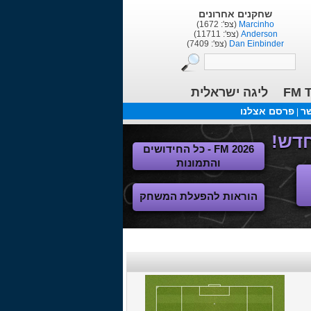
שחקנים אחרונים
Marcinho
(צפ': 1672)
Anderson
(צפ': 11711)
Dan Einbinder
(צפ': 7409)
FM T
ליגה ישראלית
שר
פרסם אצלנו
|
FM 2026 - כל החידושים
והתמונות
הוראות להפעלת המשחק