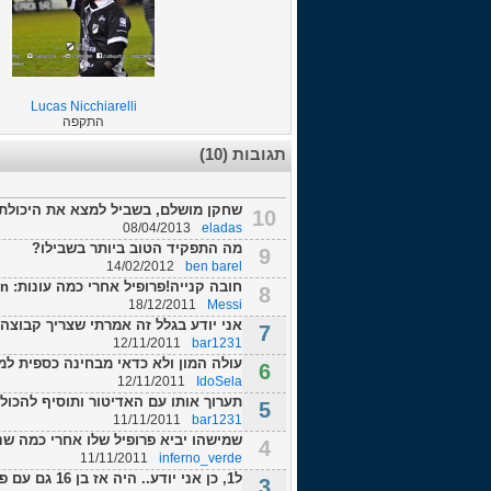
Lucas Nicchiarelli
התקפה
תגובות (10)
שחקן מושלם, בשביל למצא את היכולת ש
10
08/04/2013
eladas
מה התפקיד הטוב ביותר בשבילו?
9
14/02/2012
ben barel
חובה קנייה!פרופיל אחרי כמה עונות: http://up353.siz.co.il/up2/mnuoa4twdlzl.pn...
8
18/12/2011
Messi
אני יודע בגלל זה אמרתי שצריך קבוצה 
7
12/11/2011
bar1231
עולה המון ולא כדאי מבחינה כספית למ
6
12/11/2011
IdoSela
תערוך אותו עם האדיטור ותוסיף להכול 3 , משהו כזה ..
5
11/11/2011
bar1231
שמישהו יביא פרופיל שלו אחרי כמה שני
4
11/11/2011
inferno_verde
ל1, כן אני יודע.. היה אז בן 16 גם עם פוטנציאל ענק, רק הוספתי אותו שוב למי של...
3