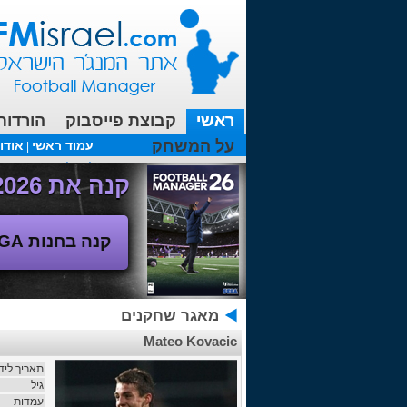
ראשי
קבוצת פייסבוק
הורדות
על המשחק
עמוד ראשי
אודו
|
עכשיו בפורומים:
מנג'ר 2010 - טבלת הליגה
(08/04/2018 00:27 ע"י srul666 )
קנה את Football Manager 2026 - משחק המנג'ר החדש!
קנה בחנות SEGA
מאגר שחקנים
Mateo Kovacic
תאריך ליד
גיל
עמדות