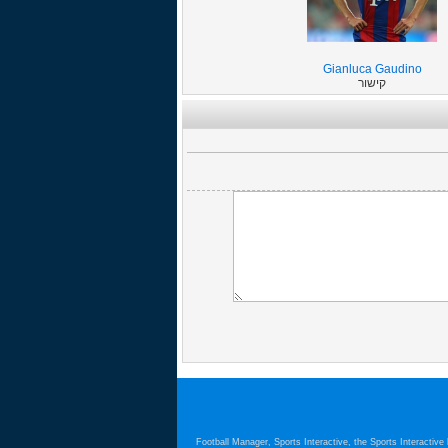
Gianluca Gaudino
קישור
Football Manager, Sports Interactive, the Sports Interactiv