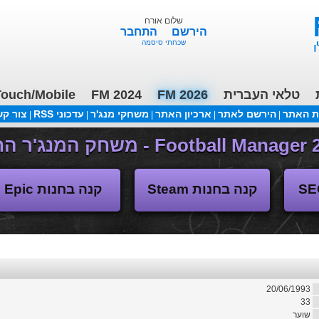
שלום אורח
הירשם
התחבר
שכחתי סיסמה
ouch/Mobile
FM 2024
FM 2026
טלאי העברית
ת האתר
הירשם לאתר
ארכיון האתר
משחקי מנג'ר
עדכוני RSS
צור ק
|
|
|
|
|
משחקי העבר
קנה בחנות Steam
קנה בחנות Epic
20/06/1993
33
שוער