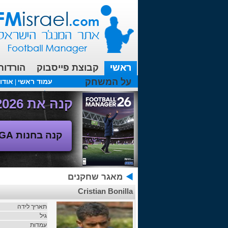
ראשי
קבוצת פייסבוק
הורדות
על המשחק
עמוד ראשי
אודו
|
עכשיו בפורומים:
מנג'ר 2010 - טבלת הליגה
(08/04/2018 00:27 ע"י srul666 )
קנה את Football Manager 2026 - משחק המנג'ר החדש!
קנה בחנות SEGA
מאגר שחקנים
Cristian Bonilla
תאריך לידה
גיל
עמדות