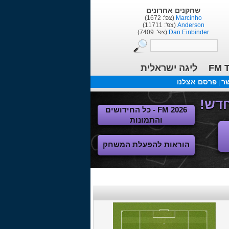
שחקנים אחרונים
(צפ': 1672)
Marcinho
(צפ': 11711)
Anderson
(צפ': 7409)
Dan Einbinder
ליגה ישראלית
FM T
שר
פרסם אצלנו
|
FM 2026 - כל החידושים
והתמונות
הוראות להפעלת המשחק