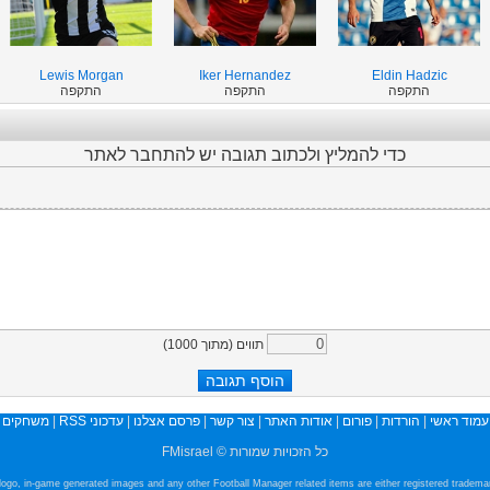
Lewis Morgan
Iker Hernandez
Eldin Hadzic
התקפה
התקפה
התקפה
כדי להמליץ ולכתוב תגובה יש להתחבר לאתר
)
1000
תווים (מתוך
משחקים
|
עדכוני RSS
|
פרסם אצלנו
|
צור קשר
|
אודות האתר
|
פורום
|
הורדות
|
עמוד ראשי
כל הזכויות שמורות © FMisrael
e logo, in-game generated images and any other Football Manager related items are either registered tradem