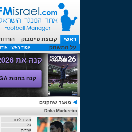
ראשי
קבוצת פייסבוק
הורדות
על המשחק
עמוד ראשי
אודו
|
עכשיו בפורומים:
מנג'ר 2010 - טבלת הליגה
(08/04/2018 00:27 ע"י srul666 )
קנה את Football Manager 2026 - משחק המנג'ר החדש!
קנה בחנות SEGA
מאגר שחקנים
Doka Madureira
תאריך לידה
4
גיל
2
עמדות
ק