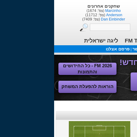
שחקנים אחרונים
Marcinho
(צפ': 1674)
Anderson
(צפ': 11712)
Dan Einbinder
(צפ': 7409)
FM T
ליגה ישראלית
שר
פרסם אצלנו
|
FM 2026 - כל החידושים
והתמונות
הוראות להפעלת המשחק