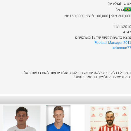
Lite
(
בולגריה
)
ברזיל
200,00 דולר | 100,000 ליש"ט | 160,000 יורו
11/11/201
414
מצא ברשימת קניות של 18 משתמשים
Football Manager 201
kokoman7
מוביל בכל קבוצה בליגה ישראלית, בלגית, הולנדית ועוד ליגות ברמות האלו.
מרחוק ובישולים קטלניים. החתמה בטוחה!