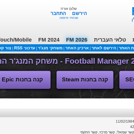
שלום אורח
הירשם
התחבר
שכחתי סיסמה
טלאי העברית
FM 2026
FM 2024
ouch/Mobile
ת האתר
הירשם לאתר
ארכיון האתר
משחקי מנג'ר
עדכוני RSS
צור ק
|
|
|
|
|
משחקי העבר
קנה בחנות Steam
קנה בחנות Epic
11/02/198
4
שר שמאלי, קשר מרכזי, קשר התקפי