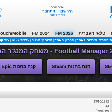
שלום אורח
טלאי 
הירשם
התחבר
טלא
שכחתי סיסמה
טל
טלאי העברית
FM 2026
FM 2024
ouch/Mobile
ת האתר
הירשם לאתר
ארכיון האתר
משחקי מנג'ר
עדכוני RSS
צור ק
|
|
|
|
|
(04/11/2018 17:30 ע"י daniellit )
פורום דיבורים
קנה בחנות Steam
קנה בחנות Epic
13/10/1982
43
מגן שמאלי