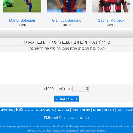
Manor Solomon
Gianluca Gaudino
Gabriel Morbeck
התקפה
קישור
קישור
כדי להמליץ ולכתוב תגובה יש להתחבר לאתר
לא קיימות תגובות. אתה מוזמן להוסיף את הראשונה.
תווים (מתוך
1000
)
עמוד ראשי
|
הורדות
|
פורום
|
אודות האתר
|
צור קשר
|
פרסם אצלנו
|
עדכוני RSS
|
משחקים
כל הזכויות שמורות © FMisrael
e logo, in-game generated images and any other Football Manager related items are either registered tradem
Interactive, or their respective trademark and copyright holders.