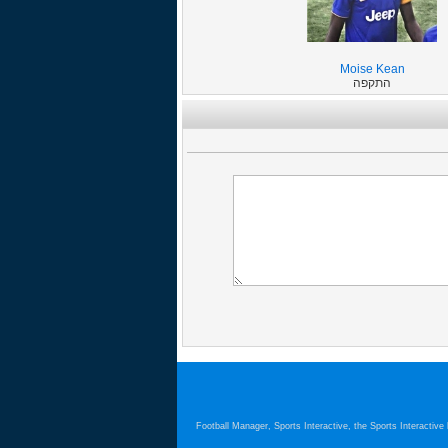
Moise Kean
התקפה
Football Manager, Sports Interactive, the Sports Interactiv