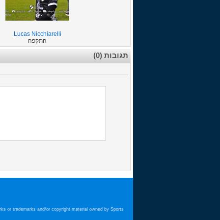
Lucas Nicchiarelli
התקפה
תגובות (0)
arks or trademarks and/or copyright material owned by Sports