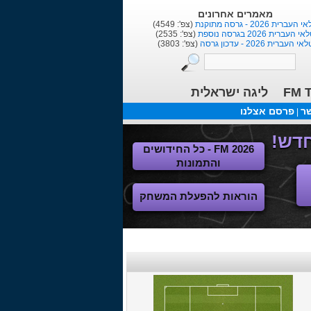
מאמרים אחרונים
העברית 2026 - גרסה מתוקנת
(צפ': 4549)
י העברית 2026 בגרסה נוספת
(צפ': 2535)
אי העברית 2026 - עדכון גרסה
(צפ': 3803)
FM T
ליגה ישראלית
שר
פרסם אצלנו
|
FM 2026 - כל החידושים
והתמונות
הוראות להפעלת המשחק