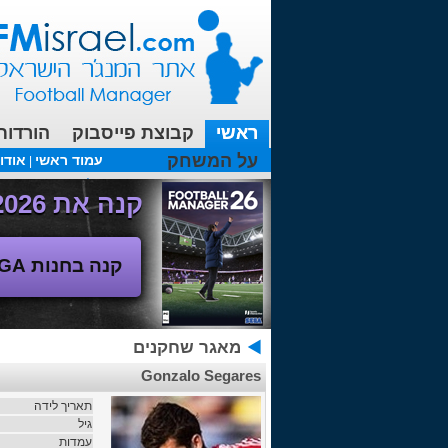
ראשי
קבוצת פייסבוק
הורדות
על המשחק
עמוד ראשי
אודו
|
עכשיו בפורומים:
FM19- איך יוצאים לחופשה עם המאמן ?
קנה את Football Manager 2026 - משחק המנג'ר החדש!
קנה בחנות SEGA
מאגר שחקנים
Gonzalo Segares
תאריך לידה
גיל
עמדות