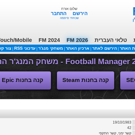
שלום אורח
הירשם
התחבר
שכחתי סיסמה
טלאי העברית
FM 2026
FM 2024
ouch/Mobile
ת האתר
הירשם לאתר
ארכיון האתר
משחקי מנג'ר
עדכוני RSS
צור ק
|
|
|
|
|
משחקי העבר
קנה בחנות Steam
קנה בחנות Epic
19/10/1983
42
קשר ימני, קשר התקפי