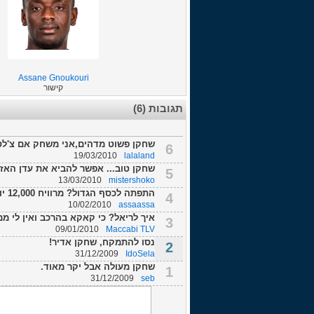
Assane Gnoukouri
קישור
תגובות (6)
שחקן פשוט מדהים,אני משחק אם צ'לסי 
6
19/03/2010
lalaland
שחקן טוב... אפשר להביא את עדן האזרד 
5
13/03/2010
mistershoko
התפתה לכסף הגדול? מרוויח 12,000 יורו.. נראה לי אתה טועה חבר
4
10/02/2010
assaassa
איך לריאל? כי קאקא בהרכב ואין לי ממש
3
09/01/2010
Maccabi TLV
נסו להתמקח, שחקן אדיר!
2
31/12/2009
IdoSela
שחקן מעולה אבל יקר מאוד.
1
31/12/2009
seb