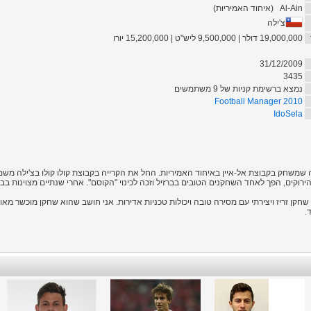
Al-Ain
(
איחוד האמיריות
)
צ'ילה
19,000,000 דולר | 9,500,000 ליש"ט | 15,200,000 יורו
31/12/2009
3435
נמצא ברשימת קניות של 9 משתמשים
Football Manager 2010
IdoSela
שמשחק בקבוצת אל-איין באיחוד האמיריות. החל את הקרייה בקבוצת קולו קולו בצ'ילה משם
20. ולדיביה פרח במדים הירוקים, הפך לאחד השחקנים הטובים בברזיל וזכה לכינוי "הקוסם". אחרי שנתיים מצ
חקן זריז ויצירתי עם מסירה טובה ויכולות טכניות אדירות. אני חושב שהוא שחקן מוכשר מאו
.