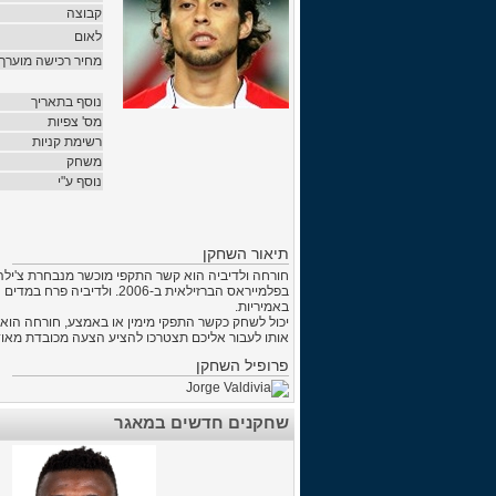
קבוצה
לאום
מחיר רכישה מוערך
נוסף בתאריך
מס' צפיות
רשימת קניות
משחק
נוסף ע"י
תיאור השחקן
חורחה ולדיביה הוא קשר התקפי מוכשר מנבחרת צ'ילה 
בפלמייראס הברזילאית ב-06
באמיריות.
יכול לשחק כקשר התפקי מימין או באמצע, חורחה הוא ש
אותו לעבור אליכם תצטרכו להציע הצעה מכובדת מאוד
פרופיל השחקן
שחקנים חדשים במאגר