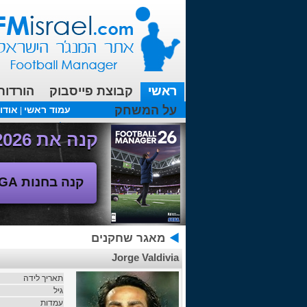
ראשי
קבוצת פייסבוק
הורדות
על המשחק
עמוד ראשי
אודו
|
עכשיו בפורומים:
מנג'ר 2010 - טבלת הליגה
(08/04/2018 00:27 ע"י srul666 )
קנה את Football Manager 2026 - משחק המנג'ר החדש!
קנה בחנות SEGA
מאגר שחקנים
Jorge Valdivia
תאריך לידה
גיל
עמדות