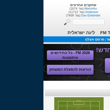
שחקנים אחרונים
Marcinho
(צפ': 1674)
Anderson
(צפ': 11712)
Dan Einbinder
(צפ': 7409)
FM T
ליגה ישראלית
שר
פרסם אצלנו
|
FM 2026 - כל החידושים
והתמונות
הוראות להפעלת המשחק