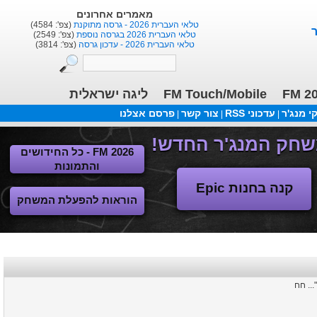
שחקנים אחרונים
(צפ': 1687)
Marcinho
(צפ': 11722)
Anderson
(צפ': 7417)
Dan Einbinder
ליגה ישראלית
FM Touch/Mobile
FM 2
 מנג'ר
עדכוני RSS
צור קשר
פרסם אצלנו
|
|
|
FM 2026 - כל החידושים
והתמונות
קנה בחנות Epic
הוראות להפעלת המשחק