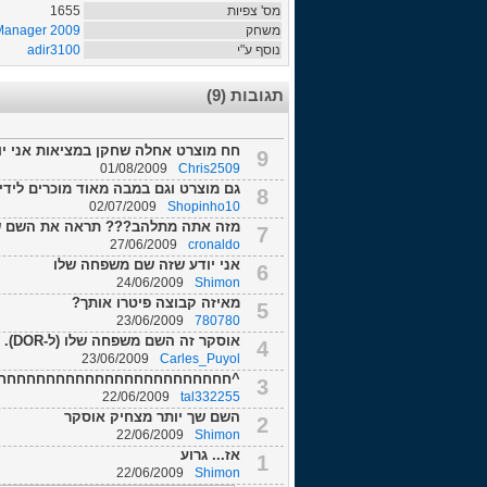
מס' צפיות
1655
משחק
 Manager 2009
נוסף ע"י
adir3100
תגובות (9)
חח מוצרט אחלה שחקן במציאות אני י
9
01/08/2009
Chris2509
גם מוצרט וגם במבה מאוד מוכרים לידיע
8
02/07/2009
Shopinho10
מזה אתה מתלהב??? תראה את השם שי
7
27/06/2009
cronaldo
אני יודע שזה שם משפחה שלו
6
24/06/2009
Shimon
מאיזה קבוצה פיטרו אותך?
5
23/06/2009
780780
אוסקר זה השם משפחה שלו (ל-DOR). ותמונה חמודה בסה"כ.
4
23/06/2009
Carles_Puyol
^חחחחחחחחחחחחחחחחחחחחחחחחחחח
3
22/06/2009
tal332255
השם שך יותר מצחיק אוסקר
2
22/06/2009
Shimon
אז... גרוע
1
22/06/2009
Shimon