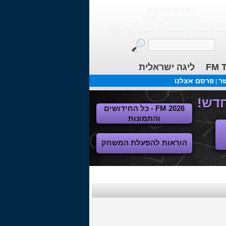
בלוגים אחרונים
הנוסע בזמן
(צפ': 2036)
נהאם הוטספר :כי מנור יותר וינר ...
(צפ': 4398)
ר ברמן -מחזירים את גרמניה לירוקה
(צפ': 4015)
FM T
ליגה ישראלית
שר
פרסם אצלנו
|
FM 2026 - כל החידושים
והתמונות
הוראות להפעלת המשחק