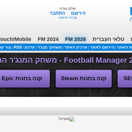
שלום אורח
הירשם
התחבר
טוט
שכחתי סיסמה
ורד
טלאי העברית
FM 2026
FM 2024
ouch/Mobile
ת האתר
הירשם לאתר
ארכיון האתר
משחקי מנג'ר
עדכוני RSS
צור ק
|
|
|
|
|
(04/11/2018 17:30 ע"י daniellit )
פורום דיבורים
קנה בחנות Steam
קנה בחנות Epic