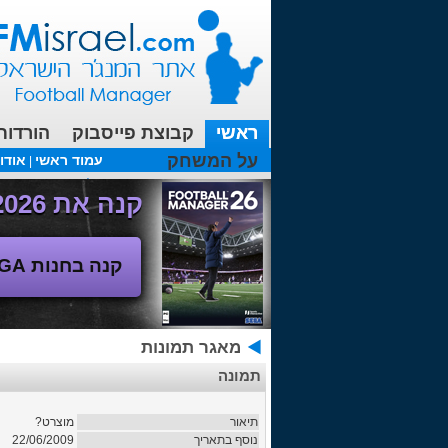
ראשי
קבוצת פייסבוק
הורדות
על המשחק
עמוד ראשי
אודו
|
עכשיו בפורומים:
FM19- איך יוצאים לחופשה עם המאמן ?
קנה את Football Manager 2026 - משחק המנג'ר החדש!
קנה בחנות SEGA
מאגר תמונות
תמונה
תיאור
מוצרט?
נוסף בתאריך
22/06/2009