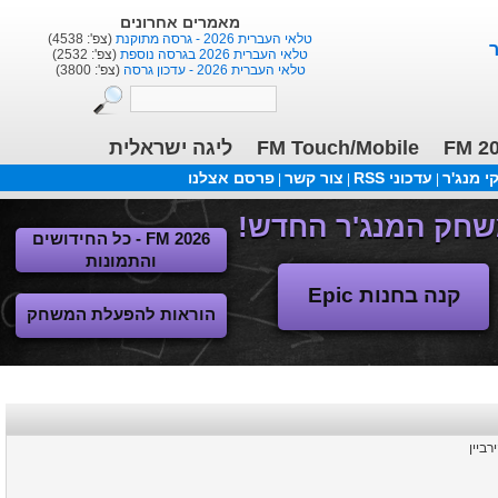
מאמרים אחרונים
טלאי העברית 2026 - גרסה מתוקנת
(צפ': 4538)
טלאי העברית 2026 בגרסה נוספת
(צפ': 2532)
טלאי העברית 2026 - עדכון גרסה
(צפ': 3800)
ליגה ישראלית
FM Touch/Mobile
FM 2
 מנג'ר
עדכוני RSS
צור קשר
פרסם אצלנו
|
|
|
FM 2026 - כל החידושים
והתמונות
קנה בחנות Epic
הוראות להפעלת המשחק