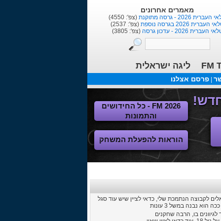
בלוגים אחרונים
הנוסע בזמן
(צפ': 2040)
נהאם הוטספר :כי מנור יותר וינר ...
(צפ': 4400)
ר ברמן -מחזירים את גרמניה לירוקה
(צפ': 4018)
FM T
ליגה ישראלית
שר
פרסם אצלנו
|
FM 2026 - כל החידושים
והתמונות
הוראות להפעלת המשחק
אוד לגיוונים בו, הרבה שחקנים