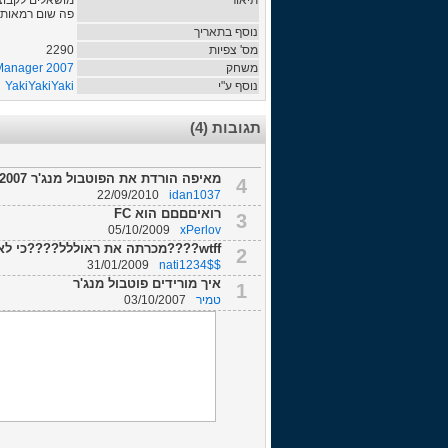
תיאור
פה שום רמאות ול
נוסף בתאריך
מס' צפיות
2290
משחק
 Manager 2007
נוסף ע"י
YakiYakiYaki
תגובות (4)
מאיפה הורדת את הפוטבול מנג'ר 2007
4
22/09/2010
idan1037
רואיםםםם הוא FC
3
05/10/2009
xPerlov
wtff????מכרתה את ראוללל????כי לא רואים אותו בסגל
2
31/01/2009
nati1234$$
איך מורידים פוטבול מנג'ר
1
טמיר
03/10/2007