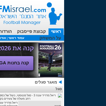
ראשי
קבוצת פייסבוק
הורדות
על המשחק
עמוד ראשי
אודו
|
עכשיו בפורומים:
FM19- איך יוצאים לחופשה עם המאמן ?
קנה את Football Manager 2026 - משחק המנג'ר החדש!
קנה בחנות SEGA
מאגר סגלים
סגל