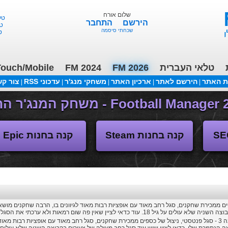
שלום אורח
הירשם
התחבר
טוט
שכחתי סיסמה
ורד
טלאי העברית
FM 2026
FM 2024
ouch/Mobile
ת האתר
הירשם לאתר
ארכיון האתר
משחקי מנג'ר
עדכוני RSS
צור ק
|
|
|
|
|
(04/11/2018 17:30 ע"י daniellit )
פורום דיבורים
קנה בחנות Steam
קנה בחנות Epic
ריאל מדריד עונה 3 - סגל פנטסטי, ניצול של כספים ממכירת שחקנים, סגל רחב מאוד עם אופציות רבות מ