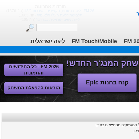
הורדות אחרונות
FM 26 - ליגות נמוכות, תקציבים, העברות 13/2
(הו': 1376)
תלבושת לליגת העל+הלאומית
(הו': 1085)
ליגות נשים ישראלית בכדורגל
(הו': 105)
ליגה ישראלית
FM Touch/Mobile
FM 2
FM 2026 - כל החידושים
והתמונות
קנה בחנות Epic
הוראות להפעלת המשחק
יקו